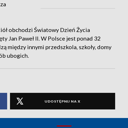
 za
iół obchodzi Światowy Dzień Życia
ty Jan Paweł II. W Polsce jest ponad 32
ą między innymi przedszkola, szkoły, domy
ób ubogich.
UDOSTĘPNIJ NA X