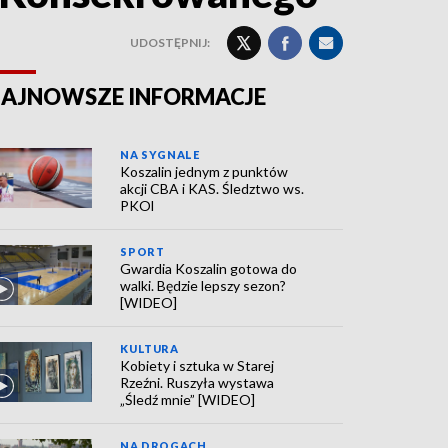
UDOSTĘPNIJ:
AJNOWSZE INFORMACJE
NA SYGNALE
Koszalin jednym z punktów
akcji CBA i KAS. Śledztwo ws.
PKOl
SPORT
Gwardia Koszalin gotowa do
walki. Będzie lepszy sezon?
[WIDEO]
KULTURA
Kobiety i sztuka w Starej
Rzeźni. Ruszyła wystawa
„Śledź mnie” [WIDEO]
NA DROGACH