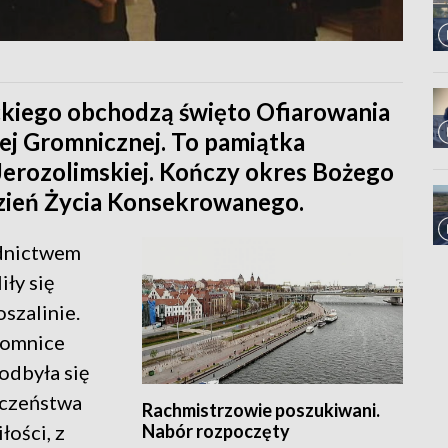
ckiego obchodzą święto Ofiarowania
ej Gromnicznej. To pamiątka
Jerozolimskiej. Kończy okres Bożego
zień Życia Konsekrowanego.
odnictwem
ły się
szalinie.
gromnice
odbyła się
eczeństwa
Rachmistrzowie poszukiwani.
Nabór rozpoczęty
łości, z