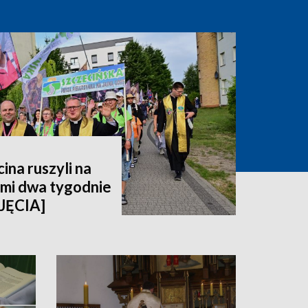
ina ruszyli na
imi dwa tygodnie
JĘCIA]