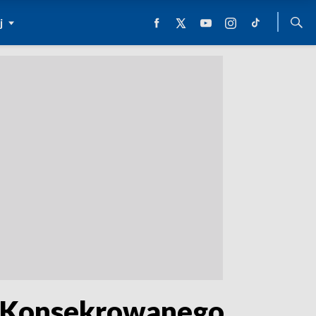
j
ia Konsekrowanego