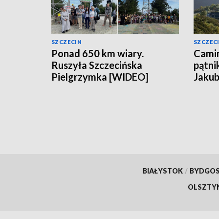
SZCZECIN
SZCZEC
Ponad 650 km wiary.
Camin
Ruszyła Szczecińska
pątni
Pielgrzymka [WIDEO]
Jakub
BIAŁYSTOK
/
BYDGO
OLSZTY