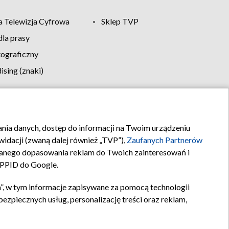
 Telewizja Cyfrowa
Sklep TVP
la prasy
tograficzny
sing (znaki)
klamy
Kontakt
rania danych, dostęp do informacji na Twoim urządzeniu
idacji (zwaną dalej również „TVP”),
Zaufanych Partnerów
anego dopasowania reklam do Twoich zainteresowań i
a PPID do Google.
”, w tym informacje zapisywane za pomocą technologii
zpiecznych usług, personalizację treści oraz reklam,