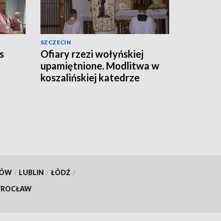
SZCZECIN
s
Ofiary rzezi wołyńskiej
upamiętnione. Modlitwa w
koszalińskiej katedrze
KÓW
/
LUBLIN
/
ŁÓDŹ
/
ROCŁAW