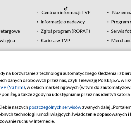
Centrum informacji TVP
Naziemna
Informacje o nadawcy
Program d
zetargowe
Zgłoś program (ROPAT)
Serwis fo
wizyjna
Kariera w TVP
Merchandi
Polityka prywatności
Moje zgody
Pomoc
Biuro re
ody na korzystanie z technologii automatycznego śledzenia i zbie
 danych osobowych przez nas, czyli Telewizję Polską S.A. w likw
VP (93 firm)
, w celach marketingowych (w tym do zautomatyzow
 poniżej, a także zgody na udostępnianie przez nas identyfikator
Ciebie naszych
poszczególnych serwisów
zwanych dalej „Portalem
obnych technologii umożliwiających świadczenie dopasowanych i be
zowanie ruchu w Internecie.