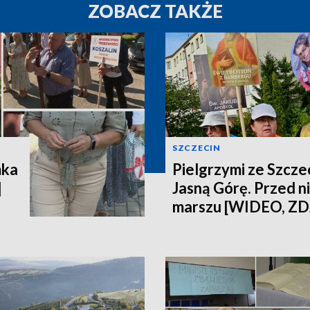
ZOBACZ TAKŻE
SZCZECIN
mka
Pielgrzymi ze Szczec
]
Jasną Górę. Przed n
marszu [WIDEO, ZD