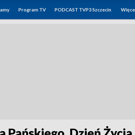
ramy
Program TV
PODCAST TVP3 Szczecin
Więce
a Pańskiego. Dzień Życ