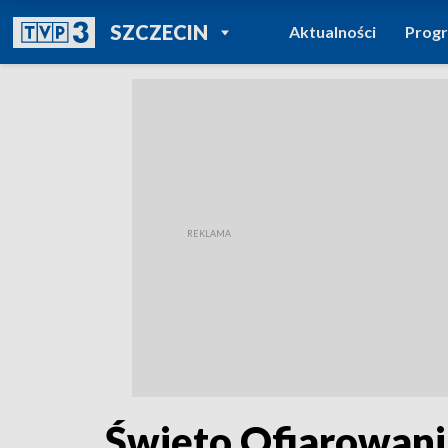
POWRÓT DO
SZCZECIN
Aktualności
Prog
TVP REGIONY
Święto Ofiarowani