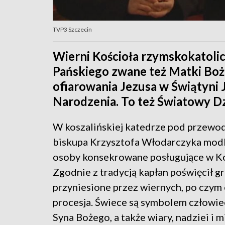
TVP3 Szczecin
Wierni Kościoła rzymskokatoli
Pańskiego zwane też Matki Boż
ofiarowania Jezusa w Świątyni 
Narodzenia. To też Światowy D
W koszalińskiej katedrze pod przew
biskupa Krzysztofa Włodarczyka modli
osoby konsekrowane posługujące w Ko
Zgodnie z tradycją kapłan poświęcił 
przyniesione przez wiernych, po czym 
procesja. Świece są symbolem człowi
Syna Bożego, a także wiary, nadziei i mi