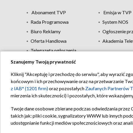
Abonament TVP
Emisja w TVP
Rada Programowa
System NOS
Biuro Reklamy
Ogłoszenie pr
Oferta Handlowa
Akademia Tele
Telegazeta ogłoszenia
Szanujemy Twoją prywatność
Regulamin TVP
Kliknij "Akceptuję i przechodzę do serwisu", aby wyrazić zg
końcowym i ich przechowywanie oraz na przetwarzanie Twoich
z IAB* (1201 firm)
oraz pozostałych
Zaufanych Partnerów T
mierzenia ich skuteczności) i pozostałych, które wskazujemy
Twoje dane osobowe zbierane podczas odwiedzania przez 
takich jak: pliki cookie, sygnalizatory WWW lub innych pod
udostępnianie funkcji mediów społecznościowych oraz anali