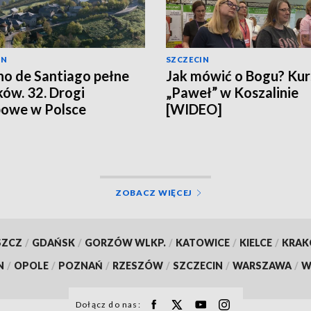
IN
SZCZECIN
o de Santiago pełne
Jak mówić o Bogu? Kur
ków. 32. Drogi
„Paweł” w Koszalinie
owe w Polsce
[WIDEO]
ZOBACZ WIĘCEJ
SZCZ
/
GDAŃSK
/
GORZÓW WLKP.
/
KATOWICE
/
KIELCE
/
KRA
N
/
OPOLE
/
POZNAŃ
/
RZESZÓW
/
SZCZECIN
/
WARSZAWA
/
W
Dołącz do nas: