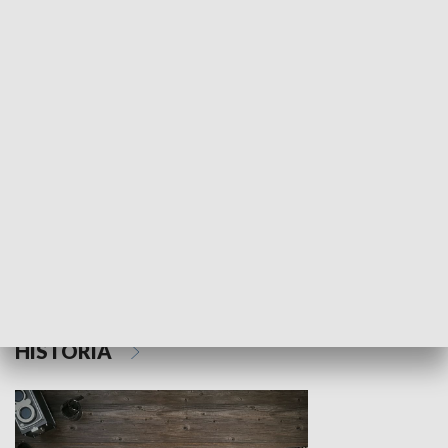
NAUKA I EDUKACJA
Z indeksem w ręku
Droga po suk
HISTORIA