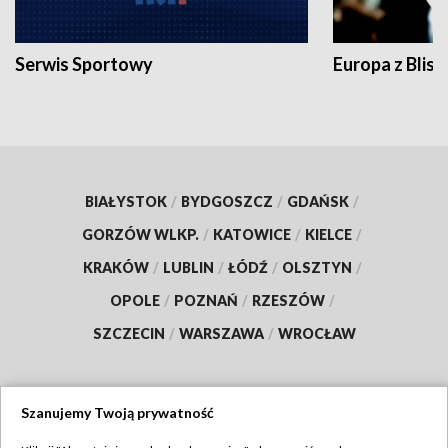
Serwis Sportowy
Europa z Blisk
BIAŁYSTOK
/
BYDGOSZCZ
/
GDAŃSK
/
GORZÓW WLKP.
/
KATOWICE
/
KIELCE
/
KRAKÓW
/
LUBLIN
/
ŁÓDŹ
/
OLSZTYN
/
OPOLE
/
POZNAŃ
/
RZESZÓW
/
SZCZECIN
/
WARSZAWA
/
WROCŁAW
Szanujemy Twoją prywatność
Dołącz do nas: