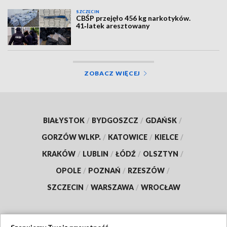
SZCZECIN
CBŚP przejęło 456 kg narkotyków.
41‑latek aresztowany
ZOBACZ WIĘCEJ
BIAŁYSTOK
/
BYDGOSZCZ
/
GDAŃSK
/
GORZÓW WLKP.
/
KATOWICE
/
KIELCE
/
KRAKÓW
/
LUBLIN
/
ŁÓDŹ
/
OLSZTYN
/
OPOLE
/
POZNAŃ
/
RZESZÓW
/
SZCZECIN
/
WARSZAWA
/
WROCŁAW