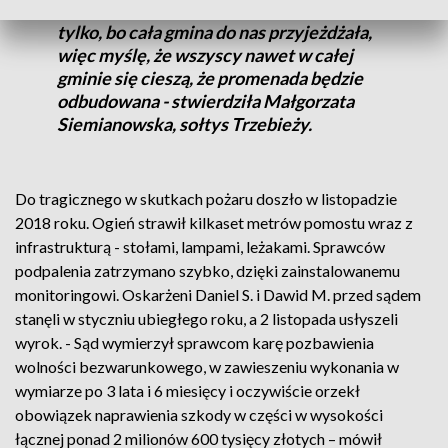
miejsce odpoczynku dla Trzebieży, ale nie
tylko, bo cała gmina do nas przyjeżdżała,
więc myślę, że wszyscy nawet w całej
gminie się cieszą, że promenada będzie
odbudowana - stwierdziła Małgorzata
Siemianowska, sołtys Trzebieży.
Do tragicznego w skutkach pożaru doszło w listopadzie
2018 roku. Ogień strawił kilkaset metrów pomostu wraz z
infrastrukturą - stołami, lampami, leżakami. Sprawców
podpalenia zatrzymano szybko, dzięki zainstalowanemu
monitoringowi. Oskarżeni Daniel S. i Dawid M. przed sądem
stanęli w styczniu ubiegłego roku, a 2 listopada usłyszeli
wyrok. - Sąd wymierzył sprawcom karę pozbawienia
wolności bezwarunkowego, w zawieszeniu wykonania w
wymiarze po 3 lata i 6 miesięcy i oczywiście orzekł
obowiązek naprawienia szkody w części w wysokości
łącznej ponad 2 milionów 600 tysięcy złotych – mówił