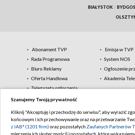
BIAŁYSTOK
/
BYDGO
OLSZTY
Abonament TVP
Emisja w TVP
Rada Programowa
System NOS
Biuro Reklamy
Ogłoszenie pr
Oferta Handlowa
Akademia Tele
Telegazeta ogłoszenia
Szanujemy Twoją prywatność
Regulamin TVP
Kliknij "Akceptuję i przechodzę do serwisu", aby wyrazić zg
końcowym i ich przechowywanie oraz na przetwarzanie Twoich
z IAB* (1201 firm)
oraz pozostałych
Zaufanych Partnerów T
mierzenia ich skuteczności) i pozostałych, które wskazujemy