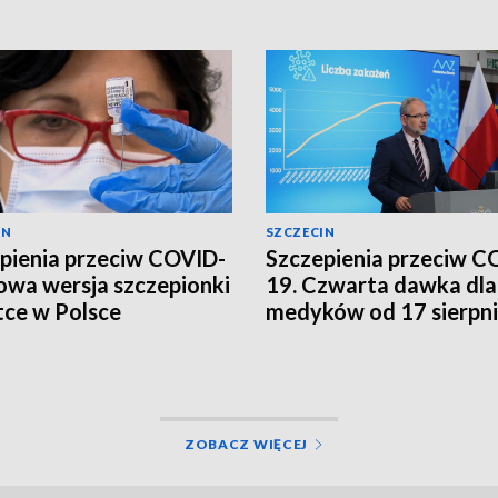
IN
SZCZECIN
pienia przeciw COVID-
Szczepienia przeciw C
owa wersja szczepionki
19. Czwarta dawka dla
ce w Polsce
medyków od 17 sierpn
[WIDEO]
ZOBACZ WIĘCEJ