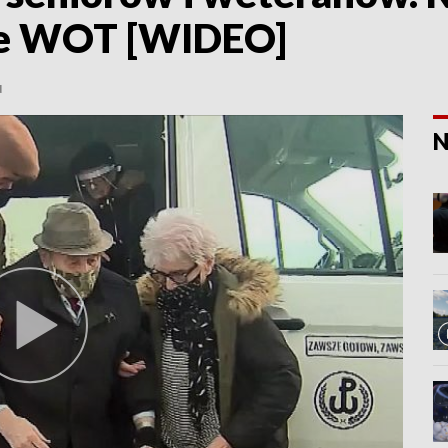
ze WOT [WIDEO]
N
N