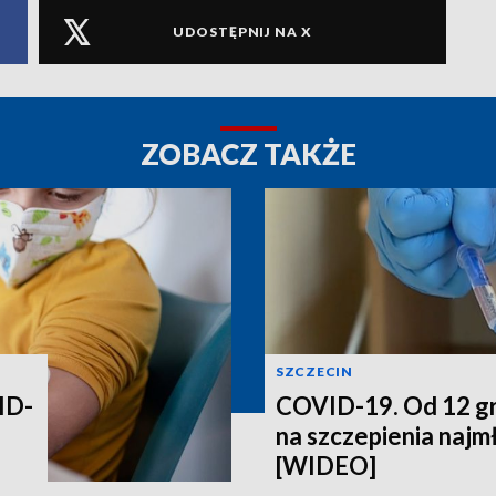
UDOSTĘPNIJ NA X
ZOBACZ TAKŻE
SZCZECIN
ID-
COVID-19. Od 12 gr
na szczepienia najm
[WIDEO]