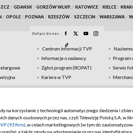
SZCZ
/
GDAŃSK
/
GORZÓW WLKP.
/
KATOWICE
/
KIELCE
/
KRA
N
/
OPOLE
/
POZNAŃ
/
RZESZÓW
/
SZCZECIN
/
WARSZAWA
/
W
Dołącz do nas:
Centrum informacji TVP
Naziemna
Informacje o nadawcy
Program d
zetargowe
Zgłoś program (ROPAT)
Serwis fo
wizyjna
Kariera w TVP
Merchandi
Polityka prywatności
Moje zgody
Pomoc
Biuro re
ody na korzystanie z technologii automatycznego śledzenia i zbie
 danych osobowych przez nas, czyli Telewizję Polską S.A. w likw
VP (93 firm)
, w celach marketingowych (w tym do zautomatyzow
 poniżej, a także zgody na udostępnianie przez nas identyfikator