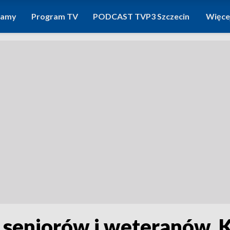
ramy
Program TV
PODCAST TVP3 Szczecin
Więce
a seniorów i weteranów