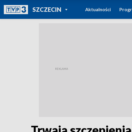
POWRÓT DO
SZCZECIN
Aktualności
Prog
TVP REGIONY
Trwają szczepieni