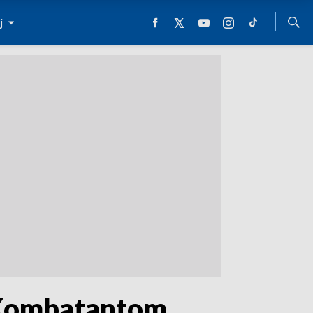
j
. Kombatantom