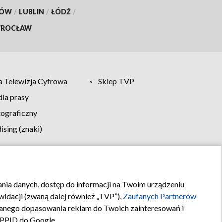
KÓW
/
LUBLIN
/
ŁÓDŹ
/
ROCŁAW
 Telewizja Cyfrowa
Sklep TVP
la prasy
tograficzny
sing (znaki)
klamy
Kontakt
rania danych, dostęp do informacji na Twoim urządzeniu
idacji (zwaną dalej również „TVP”),
Zaufanych Partnerów
anego dopasowania reklam do Twoich zainteresowań i
a PPID do Google.