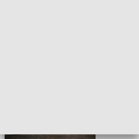
Z indeksem w ręku
Droga po suk
HISTORIA