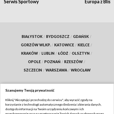
Serwis Sportowy
Europa z Blisk
BIAŁYSTOK
/
BYDGOSZCZ
/
GDAŃSK
/
GORZÓW WLKP.
/
KATOWICE
/
KIELCE
/
KRAKÓW
/
LUBLIN
/
ŁÓDŹ
/
OLSZTYN
/
OPOLE
/
POZNAŃ
/
RZESZÓW
/
SZCZECIN
/
WARSZAWA
/
WROCŁAW
Szanujemy Twoją prywatność
Dołącz do nas:
Kliknij "Akceptuję i przechodzę do serwisu", aby wyrazić zgody na
korzystanie z technologii automatycznego śledzenia i zbierania danych,
TVP
dostęp do informacji na Twoim urządzeniu końcowym i ich
Abonament TVP
przechowywanie oraz na przetwarzanie Twoich danych osobowych przez