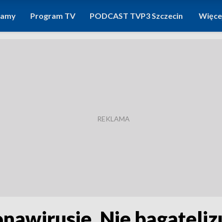
ramy
Program TV
PODCAST TVP3 Szczecin
Więce
nawirusie. Nie bagateliz