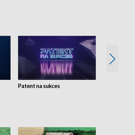
Patent na sukces
Rolnictwo w 