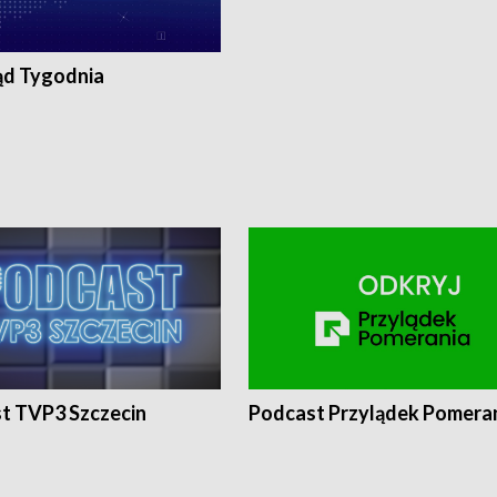
ąd Tygodnia
t TVP3 Szczecin
Podcast Przylądek Pomera