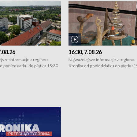
7.08.26
16:30, 7.08.26
jsze informacje z regionu.
Najważniejsze informacje z regionu.
d poniedziałku do piątku 15:30
Kronika od poniedziałku do piątku 1
16:30 (+ rozmowa), 18:30, 21:30.
(flesz), 16:30 (+ rozmowa), 18:30, 21
y i święta 15:30 i 16:30
W weekendy i święta 15:30 i 16:30
8:30 i 21:30. Dziennikarze czekają
(flesz), 18:30 i 21:30. Dziennikarze c
a zgłoszenia: Szczecin - tel. 91-
na Państwa zgłoszenia: Szczecin - te
0, Koszalin - tel. 94-34-50-054,
4 8-10-400, Koszalin - tel. 94-34-50
ronika@tvp.pl.
e-mail: kronika@tvp.pl.