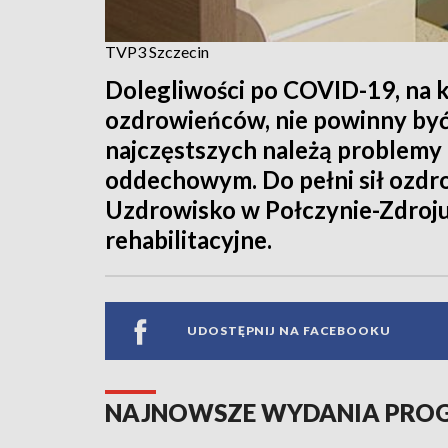
TVP3 Szczecin
Dolegliwości po COVID-19, na k
ozdrowieńców, nie powinny być
najczęstszych należą problemy 
oddechowym. Do pełni sił ozd
Uzdrowisko w Połczynie-Zdroju,
rehabilitacyjne.
UDOSTĘPNIJ NA FACEBOOKU
NAJNOWSZE WYDANIA PR