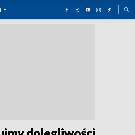
j
ujmy dolegliwości