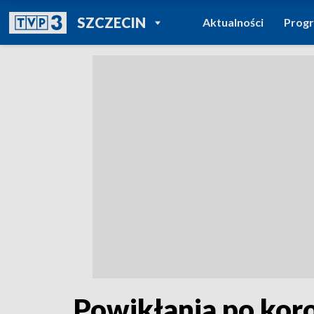
POWRÓT DO
SZCZECIN
Aktualności
Prog
TVP REGIONY
Powikłania po koro