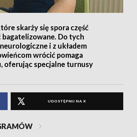
tóre skarży się spora część
 bagatelizowane. Do tych
neurologiczne i z układem
rowieńcom wrócić pomaga
 oferując specjalne turnusy
UDOSTĘPNIJ NA X
OGRAMÓW