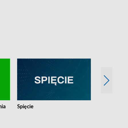
nia
Spięcie
Niedziałkow