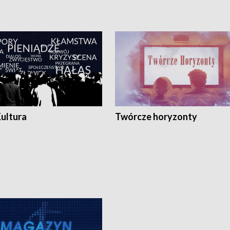
Kultura
Twórcze horyzonty