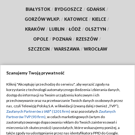
BIAŁYSTOK
/
BYDGOSZCZ
/
GDAŃSK
/
GORZÓW WLKP.
/
KATOWICE
/
KIELCE
/
KRAKÓW
/
LUBLIN
/
ŁÓDŹ
/
OLSZTYN
/
OPOLE
/
POZNAŃ
/
RZESZÓW
/
SZCZECIN
/
WARSZAWA
/
WROCŁAW
Szanujemy Twoją prywatność
Dołącz do nas:
Kliknij "Akceptuję i przechodzę do serwisu", aby wyrazić zgody na
korzystanie z technologii automatycznego śledzenia i zbierania danych,
TVP
dostęp do informacji na Twoim urządzeniu końcowym i ich
Abonament TVP
przechowywanie oraz na przetwarzanie Twoich danych osobowych przez
Regulamin TVP
nas, czyli Telewizję Polską S.A. w likwidacji (zwaną dalej również „TVP”),
Emisja w TVP
Polityka prywatności
Zaufanych Partnerów z IAB* (1201 firm)
oraz pozostałych
Zaufanych
Partnerów TVP (93 firm)
, w celach marketingowych (w tym do
Centrum informacji TVP
Moje zgody
zautomatyzowanego dopasowania reklam do Twoich zainteresowań i
mierzenia ich skuteczności) i pozostałych, które wskazujemy poniżej, a
Naziemna Telewizja Cyfrowa
Pomoc
także zgody na udostępnianie przez nas identyfikatora PPID do Google.