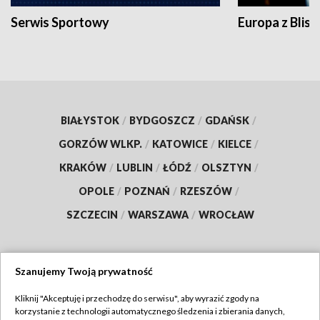
Serwis Sportowy
Europa z Blisk
BIAŁYSTOK
/
BYDGOSZCZ
/
GDAŃSK
/
GORZÓW WLKP.
/
KATOWICE
/
KIELCE
/
KRAKÓW
/
LUBLIN
/
ŁÓDŹ
/
OLSZTYN
/
OPOLE
/
POZNAŃ
/
RZESZÓW
/
SZCZECIN
/
WARSZAWA
/
WROCŁAW
Szanujemy Twoją prywatność
Dołącz do nas:
Kliknij "Akceptuję i przechodzę do serwisu", aby wyrazić zgody na
korzystanie z technologii automatycznego śledzenia i zbierania danych,
TVP