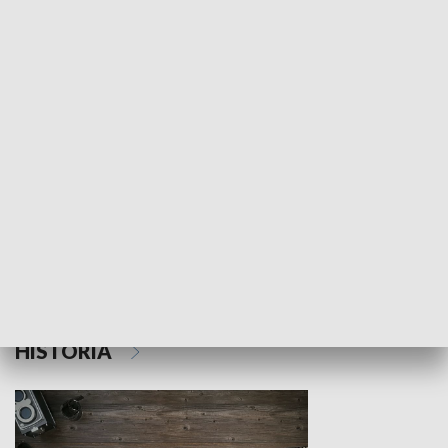
NAUKA I EDUKACJA
Z indeksem w ręku
Droga po suk
HISTORIA