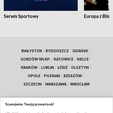
Serwis Sportowy
Europa z Blisk
BIAŁYSTOK
/
BYDGOSZCZ
/
GDAŃSK
/
GORZÓW WLKP.
/
KATOWICE
/
KIELCE
/
KRAKÓW
/
LUBLIN
/
ŁÓDŹ
/
OLSZTYN
/
OPOLE
/
POZNAŃ
/
RZESZÓW
/
SZCZECIN
/
WARSZAWA
/
WROCŁAW
Szanujemy Twoją prywatność
Dołącz do nas: