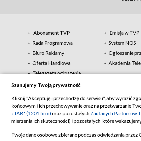
Abonament TVP
Emisja w TVP
Rada Programowa
System NOS
Biuro Reklamy
Ogłoszenie pr
Oferta Handlowa
Akademia Tele
Telegazeta ogłoszenia
Szanujemy Twoją prywatność
Regulamin TVP
Kliknij "Akceptuję i przechodzę do serwisu", aby wyrazić zg
końcowym i ich przechowywanie oraz na przetwarzanie Twoich
z IAB* (1201 firm)
oraz pozostałych
Zaufanych Partnerów T
mierzenia ich skuteczności) i pozostałych, które wskazujemy
Twoje dane osobowe zbierane podczas odwiedzania przez 