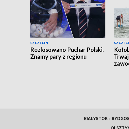
SZCZECIN
SZCZEC
Rozlosowano Puchar Polski.
Kołob
Znamy pary z regionu
Trwa
zawo
BIAŁYSTOK
/
BYDGO
OLSZTY