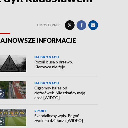
UDOSTĘPNIJ:
AJNOWSZE INFORMACJE
NA DROGACH
Rozbił busa o drzewo.
Kierowca nie żyje
NA DROGACH
Ogromny hałas od
ciężarówek. Mieszkańcy mają
dość [WIDEO]
SPORT
Skandaliczny wpis. Pogoń
zwolniła działacza [WIDEO]