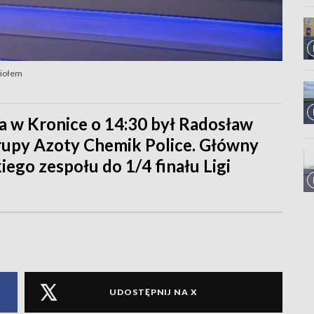
niołem
 w Kronice o 14:30 był Radosław
Grupy Azoty Chemik Police. Główny
ego zespołu do 1/4 finału Ligi
UDOSTĘPNIJ NA X