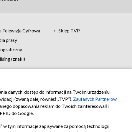
 Telewizja Cyfrowa
Sklep TVP
la prasy
tograficzny
sing (znaki)
klamy
Kontakt
rania danych, dostęp do informacji na Twoim urządzeniu
idacji (zwaną dalej również „TVP”),
Zaufanych Partnerów
anego dopasowania reklam do Twoich zainteresowań i
a PPID do Google.
”, w tym informacje zapisywane za pomocą technologii