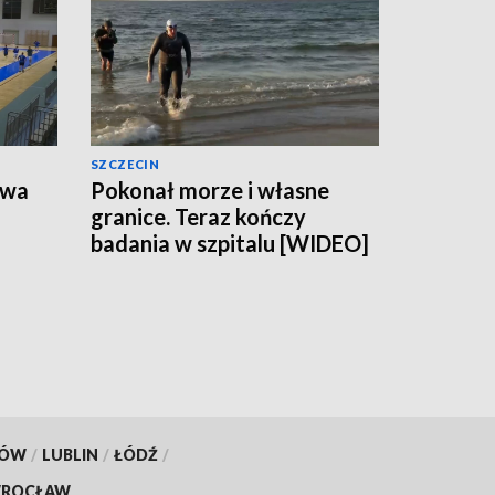
SZCZECIN
owa
Pokonał morze i własne
granice. Teraz kończy
badania w szpitalu [WIDEO]
KÓW
/
LUBLIN
/
ŁÓDŹ
/
ROCŁAW