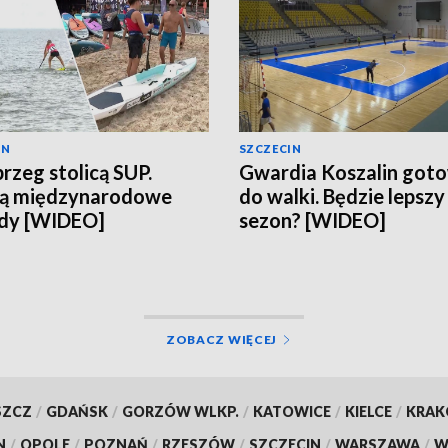
IN
SZCZECIN
rzeg stolicą SUP.
Gwardia Koszalin got
ją międzynarodowe
do walki. Będzie lepszy
dy [WIDEO]
sezon? [WIDEO]
ZOBACZ WIĘCEJ
SZCZ
/
GDAŃSK
/
GORZÓW WLKP.
/
KATOWICE
/
KIELCE
/
KRA
N
/
OPOLE
/
POZNAŃ
/
RZESZÓW
/
SZCZECIN
/
WARSZAWA
/
W