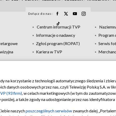
Dołącz do nas:
Centrum informacji TVP
Naziemna
Informacje o nadawcy
Program d
zetargowe
Zgłoś program (ROPAT)
Serwis fo
wizyjna
Kariera w TVP
Merchandi
Polityka prywatności
Moje zgody
Pomoc
Biuro re
ody na korzystanie z technologii automatycznego śledzenia i zbie
 danych osobowych przez nas, czyli Telewizję Polską S.A. w likw
VP (93 firm)
, w celach marketingowych (w tym do zautomatyzow
 poniżej, a także zgody na udostępnianie przez nas identyfikator
Ciebie naszych
poszczególnych serwisów
zwanych dalej „Portalem