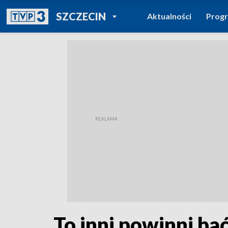
POWRÓT DO
SZCZECIN
Aktualności
Prog
TVP REGIONY
To inni powinni b