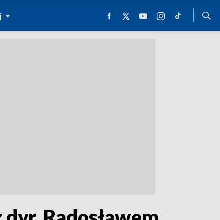
j
z dyr. Radosławem