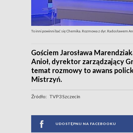
To inni powinni bać się Chemika. Rozmowa z dyr. Radosławem A
Gościem Jarosława Marendziaka
Anioł, dyrektor zarządzający 
temat rozmowy to awans policki
Mistrzyń.
Źródło:
TVP3 Szczecin
UDOSTĘPNIJ NA FACEBOOKU