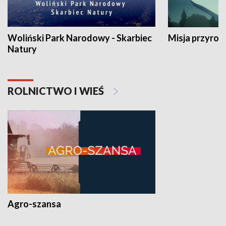
Woliński Park Narodowy - Skarbiec
Misja przyrod
Natury
ROLNICTWO I WIEŚ
Agro-szansa