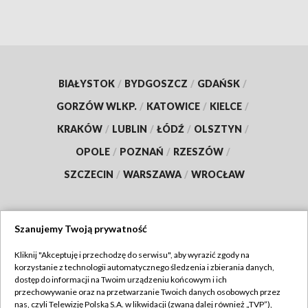
BIAŁYSTOK
/
BYDGOSZCZ
/
GDAŃSK
/
GORZÓW WLKP.
/
KATOWICE
/
KIELCE
/
KRAKÓW
/
LUBLIN
/
ŁÓDŹ
/
OLSZTYN
/
OPOLE
/
POZNAŃ
/
RZESZÓW
/
SZCZECIN
/
WARSZAWA
/
WROCŁAW
Szanujemy Twoją prywatność
Dołącz do nas:
Kliknij "Akceptuję i przechodzę do serwisu", aby wyrazić zgody na
korzystanie z technologii automatycznego śledzenia i zbierania danych,
TVP
dostęp do informacji na Twoim urządzeniu końcowym i ich
Abonament TVP
przechowywanie oraz na przetwarzanie Twoich danych osobowych przez
Regulamin TVP
nas, czyli Telewizję Polską S.A. w likwidacji (zwaną dalej również „TVP”),