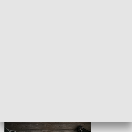
Z indeksem w ręku
Droga po suk
HISTORIA