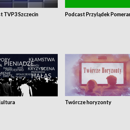
t TVP3 Szczecin
Podcast Przylądek Pomera
Kultura
Twórcze horyzonty