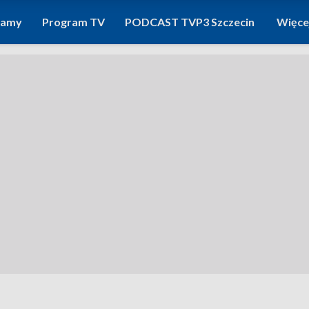
ramy
Program TV
PODCAST TVP3 Szczecin
Więce