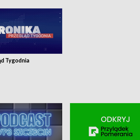
ronika@tvp.pl.
e-mail: kronika@tvp.pl.
ąd Tygodnia