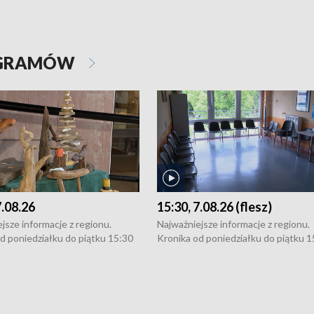
OGRAMÓW
7.08.26
15:30, 7.08.26 (flesz)
jsze informacje z regionu.
Najważniejsze informacje z regionu.
d poniedziałku do piątku 15:30
Kronika od poniedziałku do piątku 1
16:30 (+ rozmowa), 18:30, 21:30.
(flesz), 16:30 (+ rozmowa), 18:30, 21
y i święta 15:30 i 16:30
W weekendy i święta 15:30 i 16:30
8:30 i 21:30. Dziennikarze czekają
(flesz), 18:30 i 21:30. Dziennikarze c
a zgłoszenia: Szczecin - tel. 91-
na Państwa zgłoszenia: Szczecin - te
0, Koszalin - tel. 94-34-50-054,
4 8-10-400, Koszalin - tel. 94-34-50