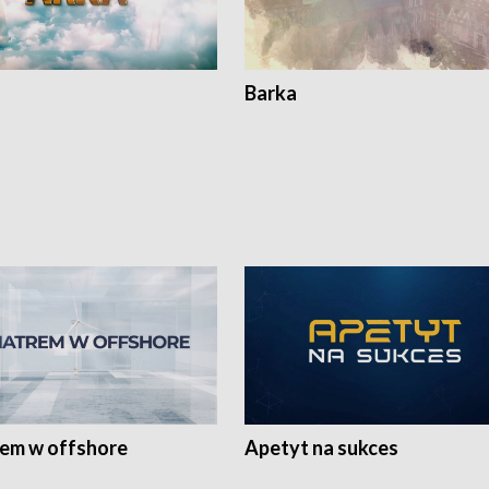
Barka
rem w offshore
Apetyt na sukces