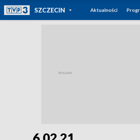
POWRÓT DO
SZCZECIN
Aktualności
Prog
TVP REGIONY
6.02.21