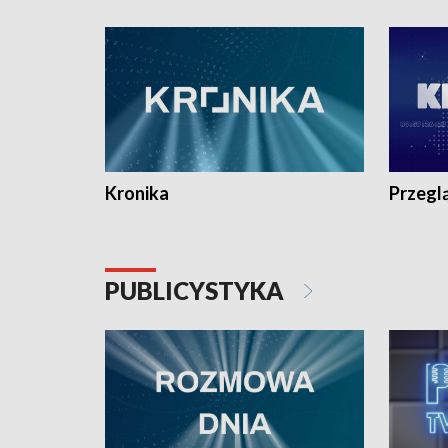
e-mail: kronika@tvp.pl.
e-mail: k
Kronika
Przegl
PUBLICYSTYKA