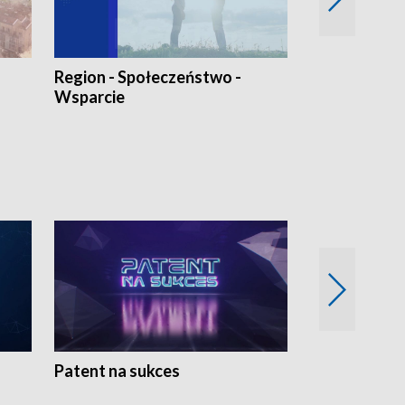
Region - Społeczeństwo -
Bez Barier
Wsparcie
Patent na sukces
Rolnictwo w 