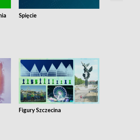
nia
Spięcie
Niedziałkow
Figury Szczecina