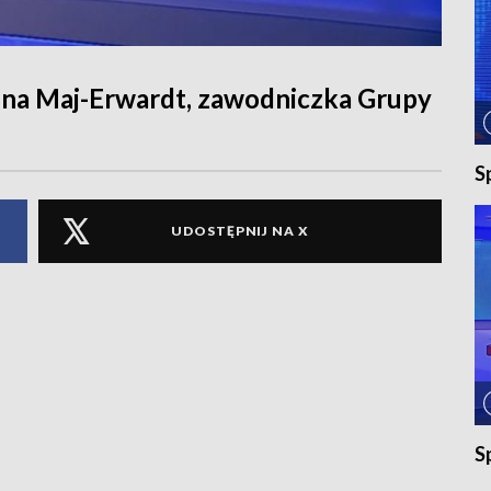
ina Maj-Erwardt, zawodniczka Grupy
S
UDOSTĘPNIJ NA X
S