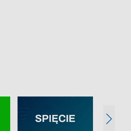
e-mail: kronika@tvp.pl.
e-mail: kronika@t