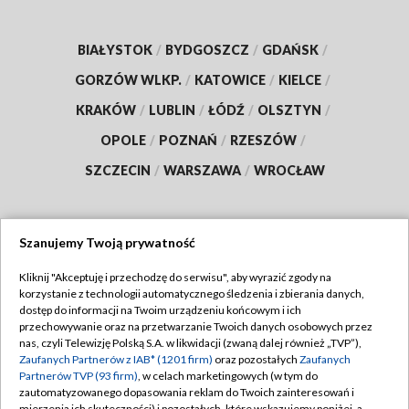
BIAŁYSTOK
/
BYDGOSZCZ
/
GDAŃSK
/
GORZÓW WLKP.
/
KATOWICE
/
KIELCE
/
KRAKÓW
/
LUBLIN
/
ŁÓDŹ
/
OLSZTYN
/
OPOLE
/
POZNAŃ
/
RZESZÓW
/
SZCZECIN
/
WARSZAWA
/
WROCŁAW
Szanujemy Twoją prywatność
Dołącz do nas:
Kliknij "Akceptuję i przechodzę do serwisu", aby wyrazić zgody na
korzystanie z technologii automatycznego śledzenia i zbierania danych,
TVP
dostęp do informacji na Twoim urządzeniu końcowym i ich
Abonament TVP
przechowywanie oraz na przetwarzanie Twoich danych osobowych przez
Regulamin TVP
nas, czyli Telewizję Polską S.A. w likwidacji (zwaną dalej również „TVP”),
Emisja w TVP
Polityka prywatności
Zaufanych Partnerów z IAB* (1201 firm)
oraz pozostałych
Zaufanych
Partnerów TVP (93 firm)
, w celach marketingowych (w tym do
Centrum informacji TVP
Moje zgody
zautomatyzowanego dopasowania reklam do Twoich zainteresowań i
mierzenia ich skuteczności) i pozostałych, które wskazujemy poniżej, a