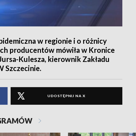
idemiczna w regionie i o różnicy
ych producentów mówiła w Kronice
 Jursa-Kulesza, kierownik Zakładu
 Szczecinie.
UDOSTĘPNIJ NA X
OGRAMÓW