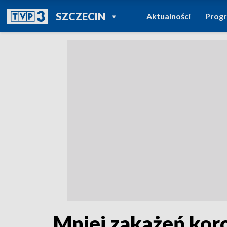
POWRÓT DO
SZCZECIN
Aktualności
Prog
TVP REGIONY
Mniej zakażeń kor