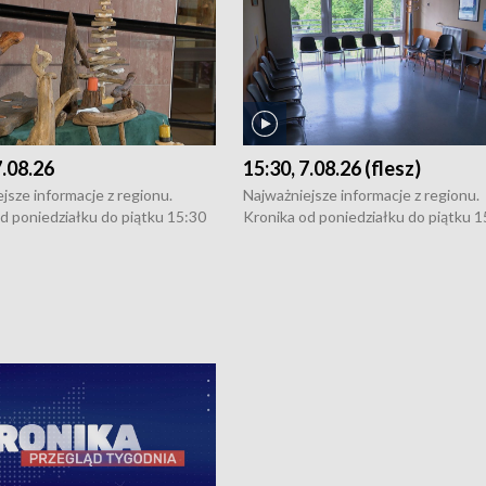
7.08.26
15:30, 7.08.26 (flesz)
jsze informacje z regionu.
Najważniejsze informacje z regionu.
d poniedziałku do piątku 15:30
Kronika od poniedziałku do piątku 1
16:30 (+ rozmowa), 18:30, 21:30.
(flesz), 16:30 (+ rozmowa), 18:30, 21
y i święta 15:30 i 16:30
W weekendy i święta 15:30 i 16:30
8:30 i 21:30. Dziennikarze czekają
(flesz), 18:30 i 21:30. Dziennikarze c
a zgłoszenia: Szczecin - tel. 91-
na Państwa zgłoszenia: Szczecin - te
0, Koszalin - tel. 94-34-50-054,
4 8-10-400, Koszalin - tel. 94-34-50
ronika@tvp.pl.
e-mail: kronika@tvp.pl.