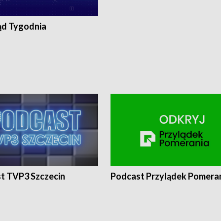
ąd Tygodnia
t TVP3 Szczecin
Podcast Przylądek Pomera