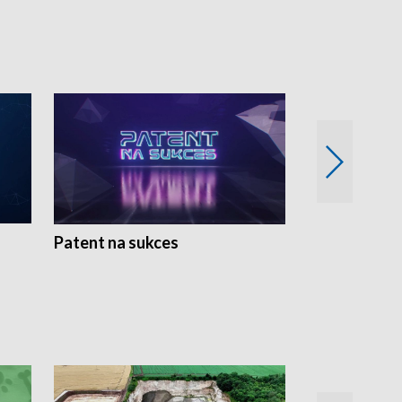
Patent na sukces
Rolnictwo w 