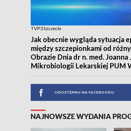
TVP3 Szczecin
Jak obecnie wygląda sytuacja ep
między szczepionkami od różn
Obrazie Dnia dr n. med. Joanna
Mikrobiologii Lekarskiej PUM W
UDOSTĘPNIJ NA FACEBOOKU
NAJNOWSZE WYDANIA PR