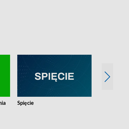
nia
Spięcie
Niedziałkow