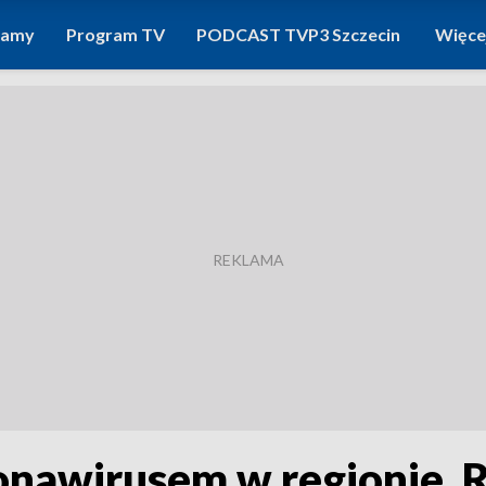
ramy
Program TV
PODCAST TVP3 Szczecin
Więce
onawirusem w regionie. 