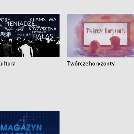
Kultura
Twórcze horyzonty