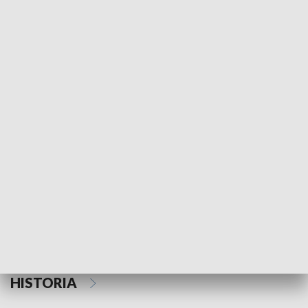
Morski Kompas
Z wiatrem w o
NAUKA I EDUKACJA
Z indeksem w ręku
Droga po suk
HISTORIA