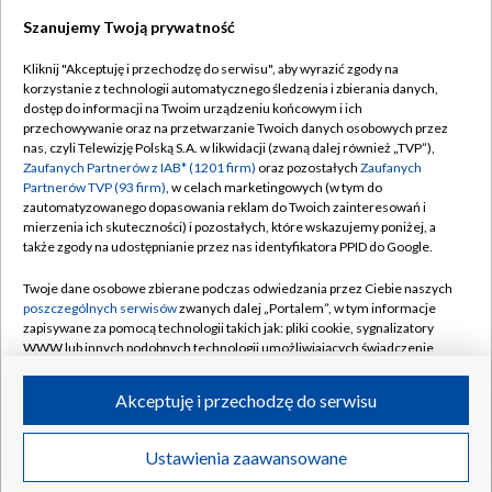
Szanujemy Twoją prywatność
Dołącz do nas:
Kliknij "Akceptuję i przechodzę do serwisu", aby wyrazić zgody na
korzystanie z technologii automatycznego śledzenia i zbierania danych,
TVP
dostęp do informacji na Twoim urządzeniu końcowym i ich
Abonament TVP
przechowywanie oraz na przetwarzanie Twoich danych osobowych przez
Regulamin TVP
nas, czyli Telewizję Polską S.A. w likwidacji (zwaną dalej również „TVP”),
Emisja w TVP
Polityka prywatności
Zaufanych Partnerów z IAB* (1201 firm)
oraz pozostałych
Zaufanych
Partnerów TVP (93 firm)
, w celach marketingowych (w tym do
Centrum informacji TVP
Moje zgody
zautomatyzowanego dopasowania reklam do Twoich zainteresowań i
mierzenia ich skuteczności) i pozostałych, które wskazujemy poniżej, a
Naziemna Telewizja Cyfrowa
Pomoc
także zgody na udostępnianie przez nas identyfikatora PPID do Google.
Sklep TVP
Biuro reklamy
Twoje dane osobowe zbierane podczas odwiedzania przez Ciebie naszych
Rada Programowa
Kontakt
poszczególnych serwisów
zwanych dalej „Portalem”, w tym informacje
zapisywane za pomocą technologii takich jak: pliki cookie, sygnalizatory
System NOS
WWW lub innych podobnych technologii umożliwiających świadczenie
dopasowanych i bezpiecznych usług, personalizację treści oraz reklam,
Informacje o nadawcy
Kanały
udostępnianie funkcji mediów społecznościowych oraz analizowanie
Akceptuję i przechodzę do serwisu
ruchu w Internecie.
Program dla prasy
©2026 Telewizja Polska S.A. w likwidacji
Biuro Reklamy
Twoje dane osobowe zbierane podczas odwiedzania przez Ciebie
Ustawienia zaawansowane
poszczególnych serwisów
na Portalu, takie jak adresy IP, identyfikatory
Ogłoszenie przetargowe
Twoich urządzeń końcowych i identyfikatory plików cookie, informacje o