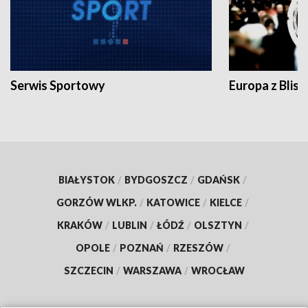
Serwis Sportowy
Europa z Blisk
BIAŁYSTOK
/
BYDGOSZCZ
/
GDAŃSK
/
GORZÓW WLKP.
/
KATOWICE
/
KIELCE
/
KRAKÓW
/
LUBLIN
/
ŁÓDŹ
/
OLSZTYN
/
OPOLE
/
POZNAŃ
/
RZESZÓW
/
SZCZECIN
/
WARSZAWA
/
WROCŁAW