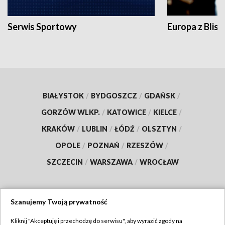
Serwis Sportowy
Europa z Blisk
BIAŁYSTOK
/
BYDGOSZCZ
/
GDAŃSK
/
GORZÓW WLKP.
/
KATOWICE
/
KIELCE
/
KRAKÓW
/
LUBLIN
/
ŁÓDŹ
/
OLSZTYN
/
OPOLE
/
POZNAŃ
/
RZESZÓW
/
SZCZECIN
/
WARSZAWA
/
WROCŁAW
Szanujemy Twoją prywatność
Dołącz do nas:
Kliknij "Akceptuję i przechodzę do serwisu", aby wyrazić zgody na