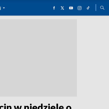
j
in w niedzielę o