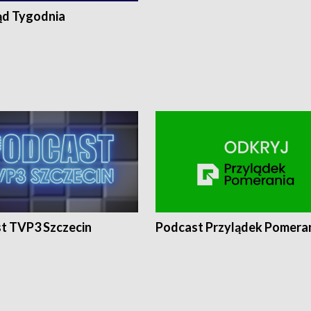
ąd Tygodnia
t TVP3 Szczecin
Podcast Przylądek Pomera