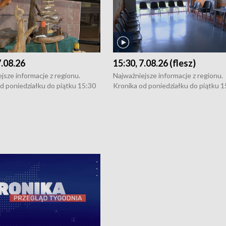
7.08.26
15:30, 7.08.26 (flesz)
jsze informacje z regionu.
Najważniejsze informacje z regionu.
d poniedziałku do piątku 15:30
Kronika od poniedziałku do piątku 1
16:30 (+ rozmowa), 18:30, 21:30.
(flesz), 16:30 (+ rozmowa), 18:30, 21
y i święta 15:30 i 16:30
W weekendy i święta 15:30 i 16:30
8:30 i 21:30. Dziennikarze czekają
(flesz), 18:30 i 21:30. Dziennikarze c
a zgłoszenia: Szczecin - tel. 91-
na Państwa zgłoszenia: Szczecin - te
0, Koszalin - tel. 94-34-50-054,
4 8-10-400, Koszalin - tel. 94-34-50
ronika@tvp.pl.
e-mail: kronika@tvp.pl.