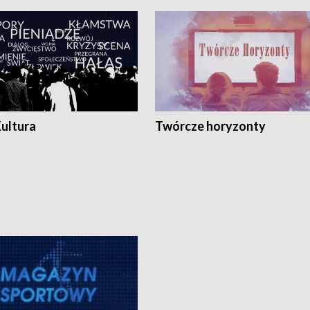
Kultura
Twórcze horyzonty