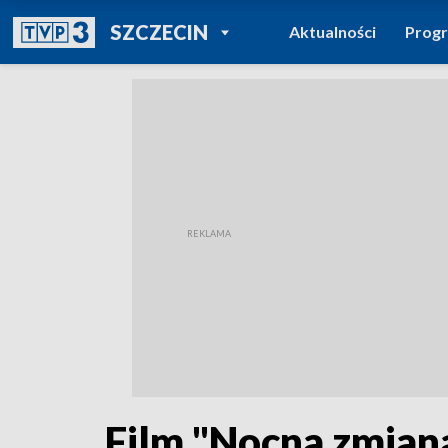
POWRÓT DO
SZCZECIN
Aktualności
Prog
TVP REGIONY
Film "Nocna zmiana