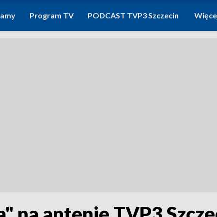
ramy
Program TV
PODCAST TVP3 Szczecin
Więce
" na antenie TVP3 Szczec