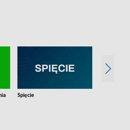
nia
Spięcie
Niedziałkow