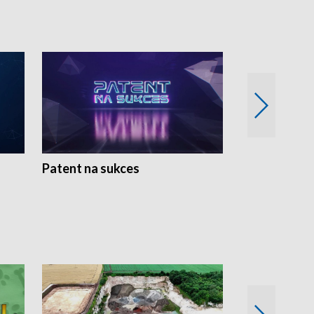
Patent na sukces
Rolnictwo w 