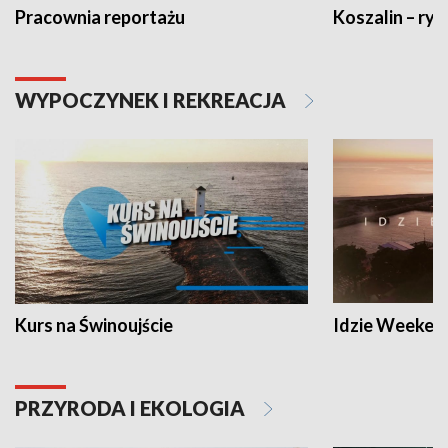
Pracownia reportażu
Koszalin – ryt
WYPOCZYNEK I REKREACJA
Kurs na Świnoujście
Idzie Weeken
PRZYRODA I EKOLOGIA