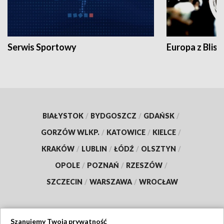
Serwis Sportowy
Europa z Blisk
BIAŁYSTOK
/
BYDGOSZCZ
/
GDAŃSK
/
GORZÓW WLKP.
/
KATOWICE
/
KIELCE
/
KRAKÓW
/
LUBLIN
/
ŁÓDŹ
/
OLSZTYN
/
OPOLE
/
POZNAŃ
/
RZESZÓW
/
SZCZECIN
/
WARSZAWA
/
WROCŁAW
Szanujemy Twoją prywatność