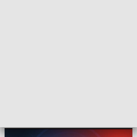
POWRÓT DO
SZCZECIN
TVP REGIONY
Dla kogo mróz może być szczególnie
niebezpieczny? Rozmowa z dr.
Tomaszem Kubiakiem [WIDEO]
2021-02-08
MJ