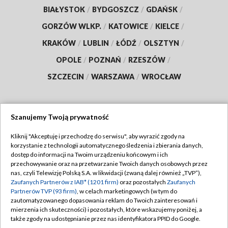
BIAŁYSTOK
/
BYDGOSZCZ
/
GDAŃSK
/
GORZÓW WLKP.
/
KATOWICE
/
KIELCE
/
KRAKÓW
/
LUBLIN
/
ŁÓDŹ
/
OLSZTYN
/
OPOLE
/
POZNAŃ
/
RZESZÓW
/
SZCZECIN
/
WARSZAWA
/
WROCŁAW
Szanujemy Twoją prywatność
Dołącz do nas:
Kliknij "Akceptuję i przechodzę do serwisu", aby wyrazić zgody na
korzystanie z technologii automatycznego śledzenia i zbierania danych,
TVP
dostęp do informacji na Twoim urządzeniu końcowym i ich
Abonament TVP
przechowywanie oraz na przetwarzanie Twoich danych osobowych przez
Regulamin TVP
nas, czyli Telewizję Polską S.A. w likwidacji (zwaną dalej również „TVP”),
Emisja w TVP
Polityka prywatności
Zaufanych Partnerów z IAB* (1201 firm)
oraz pozostałych
Zaufanych
Partnerów TVP (93 firm)
, w celach marketingowych (w tym do
Centrum informacji TVP
Moje zgody
zautomatyzowanego dopasowania reklam do Twoich zainteresowań i
mierzenia ich skuteczności) i pozostałych, które wskazujemy poniżej, a
Naziemna Telewizja Cyfrowa
Pomoc
także zgody na udostępnianie przez nas identyfikatora PPID do Google.