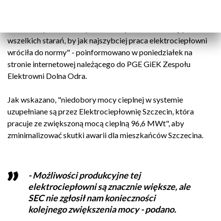
zamarznięcie wody wykorzystywanej do chłodzenia,
wystąpiły dziś zakłócenia w pracy Elektrociepłowni
Pomorzany. Pracownicy elektrociepłowni dokładają
wszelkich starań, by jak najszybciej praca elektrociepłowni
wróciła do normy" - poinformowano w poniedziałek na
stronie internetowej należącego do PGE GiEK Zespołu
Elektrowni Dolna Odra.
Jak wskazano, "niedobory mocy cieplnej w systemie
uzupełniane są przez Elektrociepłownię Szczecin, która
pracuje ze zwiększoną mocą cieplną 96,6 MWt", aby
zminimalizować skutki awarii dla mieszkańców Szczecina.
- Możliwości produkcyjne tej
elektrociepłowni są znacznie większe, ale
SEC nie zgłosił nam konieczności
kolejnego zwiększenia mocy - podano.