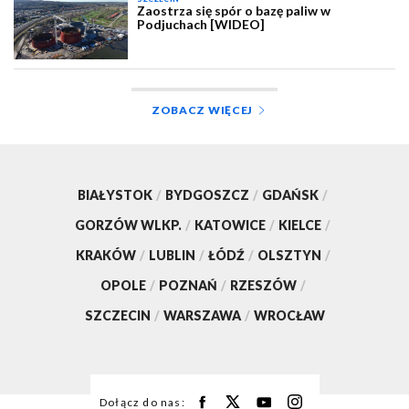
Zaostrza się spór o bazę paliw w
Podjuchach [WIDEO]
ZOBACZ WIĘCEJ
BIAŁYSTOK
/
BYDGOSZCZ
/
GDAŃSK
/
GORZÓW WLKP.
/
KATOWICE
/
KIELCE
/
KRAKÓW
/
LUBLIN
/
ŁÓDŹ
/
OLSZTYN
/
OPOLE
/
POZNAŃ
/
RZESZÓW
/
SZCZECIN
/
WARSZAWA
/
WROCŁAW
Dołącz do nas: