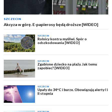
SZCZECIN
Akcyza w górę. E-papierosy będą droższe [WIDEO]
SZCZECIN
Rolnicy kontra myśliwi. Spór o
odszkodowania [WIDEO]
SZCZECIN
Zgubione dziecko na plaży. Jak temu
zapobiec? [WIDEO]
SZCZECIN
Upały do 34°C i burze. Obowiązują alerty I i
II stopnia
SZCZECIN