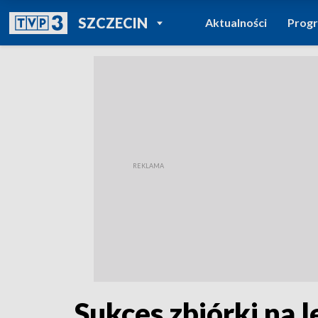
POWRÓT DO
SZCZECIN
Aktualności
Prog
TVP REGIONY
Sukces zbiórki na 