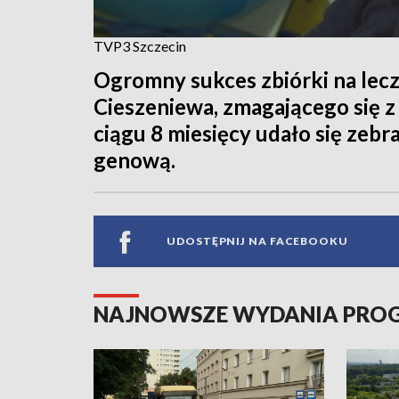
TVP3 Szczecin
Ogromny sukces zbiórki na lecze
Cieszeniewa, zmagającego się 
ciągu 8 miesięcy udało się zebr
genową.
UDOSTĘPNIJ NA FACEBOOKU
NAJNOWSZE WYDANIA PR