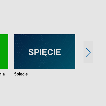
nia
Spięcie
Niedziałkow