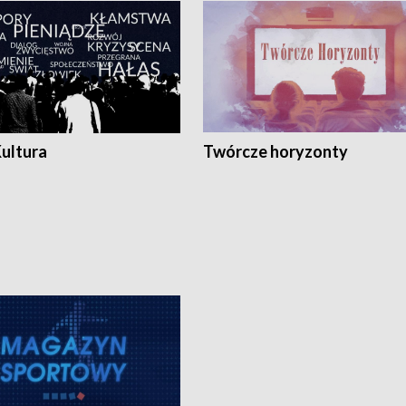
Kultura
Twórcze horyzonty