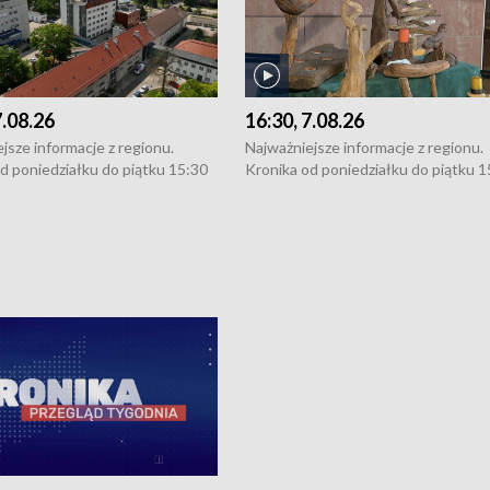
7.08.26
16:30, 7.08.26
jsze informacje z regionu.
Najważniejsze informacje z regionu.
d poniedziałku do piątku 15:30
Kronika od poniedziałku do piątku 1
16:30 (+ rozmowa), 18:30, 21:30.
(flesz), 16:30 (+ rozmowa), 18:30, 21
y i święta 15:30 i 16:30
W weekendy i święta 15:30 i 16:30
8:30 i 21:30. Dziennikarze czekają
(flesz), 18:30 i 21:30. Dziennikarze c
a zgłoszenia: Szczecin - tel. 91-
na Państwa zgłoszenia: Szczecin - te
0, Koszalin - tel. 94-34-50-054,
4 8-10-400, Koszalin - tel. 94-34-50
ronika@tvp.pl.
e-mail: kronika@tvp.pl.