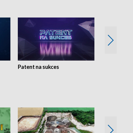
Patent na sukces
Rolnictwo w 