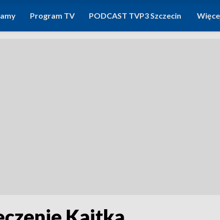
ramy
Program TV
PODCAST TVP3 Szczecin
Więce
leczenie Kajtka