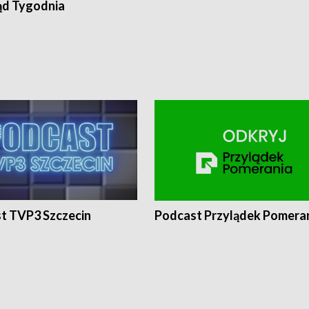
ąd Tygodnia
t TVP3 Szczecin
Podcast Przylądek Pomera