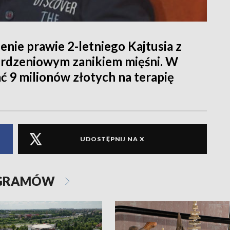
nie prawie 2-letniego Kajtusia z
z rdzeniowym zanikiem mięśni. W
ać 9 milionów złotych na terapię
UDOSTĘPNIJ NA X
OGRAMÓW