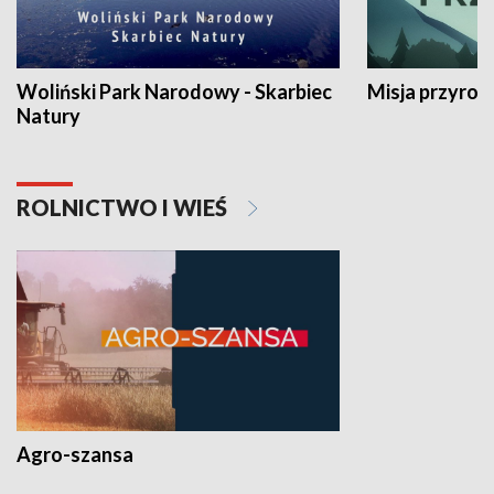
Woliński Park Narodowy - Skarbiec
Misja przyrod
Natury
ROLNICTWO I WIEŚ
Agro-szansa