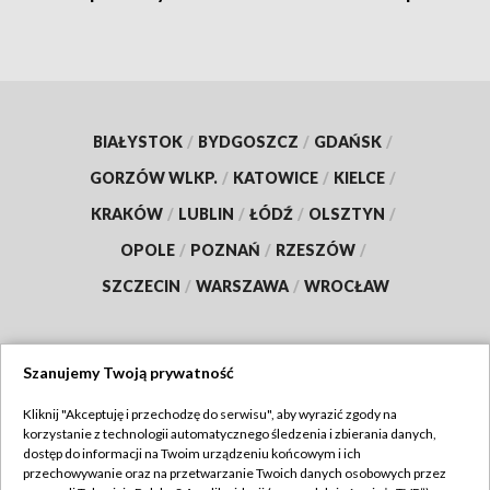
BIAŁYSTOK
/
BYDGOSZCZ
/
GDAŃSK
/
GORZÓW WLKP.
/
KATOWICE
/
KIELCE
/
KRAKÓW
/
LUBLIN
/
ŁÓDŹ
/
OLSZTYN
/
OPOLE
/
POZNAŃ
/
RZESZÓW
/
SZCZECIN
/
WARSZAWA
/
WROCŁAW
Szanujemy Twoją prywatność
Dołącz do nas:
Kliknij "Akceptuję i przechodzę do serwisu", aby wyrazić zgody na
korzystanie z technologii automatycznego śledzenia i zbierania danych,
TVP
dostęp do informacji na Twoim urządzeniu końcowym i ich
Abonament TVP
przechowywanie oraz na przetwarzanie Twoich danych osobowych przez
Regulamin TVP