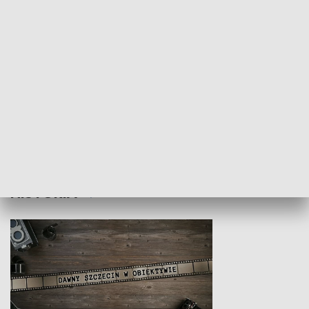
Z indeksem w ręku
Droga po suk
HISTORIA