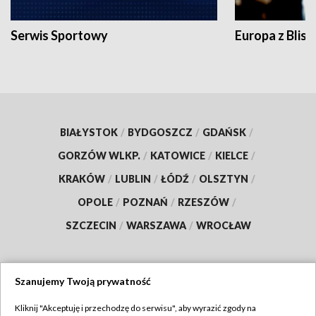
Serwis Sportowy
Europa z Blisk
BIAŁYSTOK
/
BYDGOSZCZ
/
GDAŃSK
/
GORZÓW WLKP.
/
KATOWICE
/
KIELCE
/
KRAKÓW
/
LUBLIN
/
ŁÓDŹ
/
OLSZTYN
/
OPOLE
/
POZNAŃ
/
RZESZÓW
/
SZCZECIN
/
WARSZAWA
/
WROCŁAW
Szanujemy Twoją prywatność
Dołącz do nas:
Kliknij "Akceptuję i przechodzę do serwisu", aby wyrazić zgody na