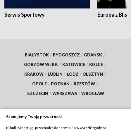
Serwis Sportowy
Europa z Blisk
BIAŁYSTOK
/
BYDGOSZCZ
/
GDAŃSK
/
GORZÓW WLKP.
/
KATOWICE
/
KIELCE
/
KRAKÓW
/
LUBLIN
/
ŁÓDŹ
/
OLSZTYN
/
OPOLE
/
POZNAŃ
/
RZESZÓW
/
SZCZECIN
/
WARSZAWA
/
WROCŁAW
Szanujemy Twoją prywatność
Dołącz do nas:
Kliknij "Akceptuję i przechodzę do serwisu", aby wyrazić zgody na