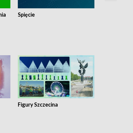
nia
Spięcie
Niedziałkow
Figury Szczecina