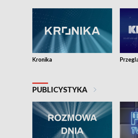
e-mail: kronika@tvp.pl.
e-mail: k
Kronika
Przegl
PUBLICYSTYKA