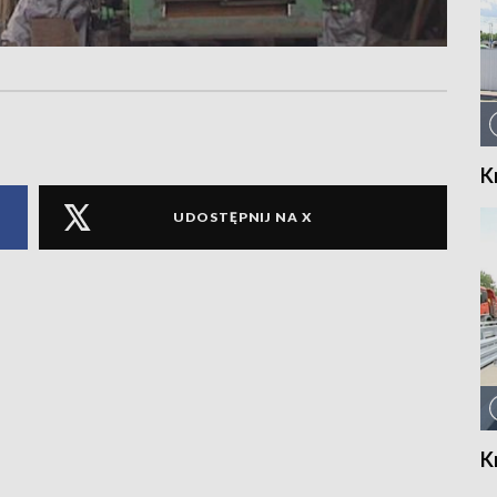
K
UDOSTĘPNIJ NA X
K