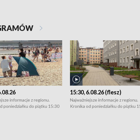
OGRAMÓW
6.08.26
15:30, 6.08.26 (flesz)
jsze informacje z regionu.
Najważniejsze informacje z regionu.
d poniedziałku do piątku 15:30
Kronika od poniedziałku do piątku 1
16:30 (+ rozmowa), 18:30, 21:30.
(flesz), 16:30 (+ rozmowa), 18:30, 21
y i święta 15:30 i 16:30
W weekendy i święta 15:30 i 16:30
8:30 i 21:30. Dziennikarze czekają
(flesz), 18:30 i 21:30. Dziennikarze c
a zgłoszenia: Szczecin - tel. 91-
na Państwa zgłoszenia: Szczecin - te
0, Koszalin - tel. 94-34-50-054,
4 8-10-400, Koszalin - tel. 94-34-50