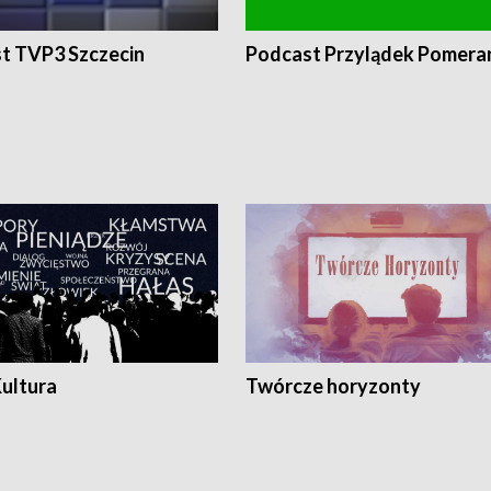
t TVP3 Szczecin
Podcast Przylądek Pomera
Kultura
Twórcze horyzonty