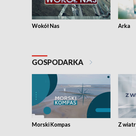
Wokół Nas
Arka
GOSPODARKA
Morski Kompas
Z wiat