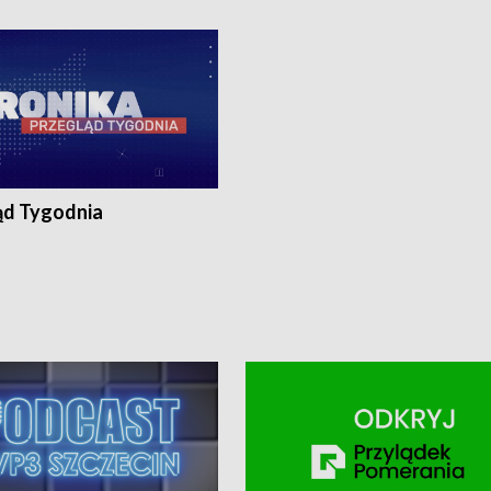
ronika@tvp.pl.
e-mail: kronika@tvp.pl.
ąd Tygodnia