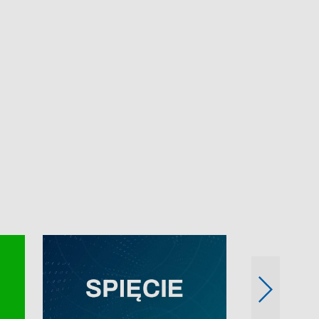
e-mail: kronika@tvp.pl.
e-mail: kronika@t