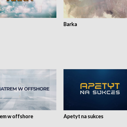
Barka
rem w offshore
Apetyt na sukces