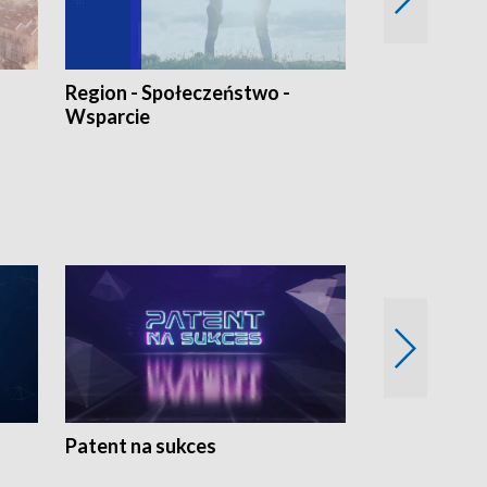
Region - Społeczeństwo -
Bez Barier
Wsparcie
Patent na sukces
Rolnictwo w 