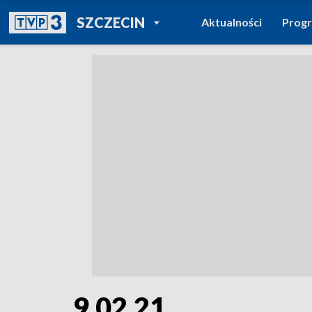
POWRÓT DO
SZCZECIN
Aktualności
Prog
TVP REGIONY
9.02.21