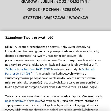
KRAKÓW
/
LUBLIN
/
ŁÓDŹ
/
OLSZTYN
/
OPOLE
/
POZNAŃ
/
RZESZÓW
/
SZCZECIN
/
WARSZAWA
/
WROCŁAW
Szanujemy Twoją prywatność
Dołącz do nas:
Kliknij "Akceptuję i przechodzę do serwisu", aby wyrazić zgody na
korzystanie z technologii automatycznego śledzenia i zbierania danych,
TVP
dostęp do informacji na Twoim urządzeniu końcowym i ich
Abonament TVP
przechowywanie oraz na przetwarzanie Twoich danych osobowych przez
Regulamin TVP
nas, czyli Telewizję Polską S.A. w likwidacji (zwaną dalej również „TVP”),
Emisja w TVP
Polityka prywatności
Zaufanych Partnerów z IAB* (1201 firm)
oraz pozostałych
Zaufanych
Partnerów TVP (93 firm)
, w celach marketingowych (w tym do
Centrum informacji TVP
Moje zgody
zautomatyzowanego dopasowania reklam do Twoich zainteresowań i
mierzenia ich skuteczności) i pozostałych, które wskazujemy poniżej, a
Naziemna Telewizja Cyfrowa
Pomoc
także zgody na udostępnianie przez nas identyfikatora PPID do Google.
Sklep TVP
Biuro reklamy
Twoje dane osobowe zbierane podczas odwiedzania przez Ciebie naszych
Rada Programowa
Kontakt
poszczególnych serwisów
zwanych dalej „Portalem”, w tym informacje
zapisywane za pomocą technologii takich jak: pliki cookie, sygnalizatory
System NOS
WWW lub innych podobnych technologii umożliwiających świadczenie