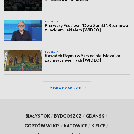
SZCZECIN
Pierwszy Festiwal "Dwa Zamki". Rozmowa
z Jackiem Jekielem [WIDEO]
SZCZECIN
Kawałek Rzymu w Szczecinie. Mozaika
zachwyca wiernych [WIDEO]
ZOBACZ WIĘCEJ
BIAŁYSTOK
/
BYDGOSZCZ
/
GDAŃSK
/
GORZÓW WLKP.
/
KATOWICE
/
KIELCE
/