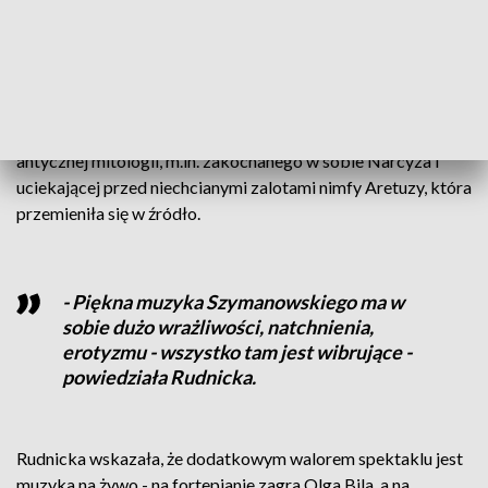
"To, że się kocha, już jest piękne. Myśli się o tej osobie,
czegoś się chce, czegoś się domaga, stara się. Lepiej się
zakochać, niż nie" - podsumowała choreografka.
Druga część baletu poświęcona będzie opowieściom z
antycznej mitologii, m.in. zakochanego w sobie Narcyza i
uciekającej przed niechcianymi zalotami nimfy Aretuzy, która
przemieniła się w źródło.
- Piękna muzyka Szymanowskiego ma w
sobie dużo wrażliwości, natchnienia,
erotyzmu - wszystko tam jest wibrujące -
powiedziała Rudnicka.
Rudnicka wskazała, że dodatkowym walorem spektaklu jest
muzyka na żywo - na fortepianie zagra Olga Bila, a na