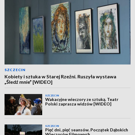
SZCZECIN
Kobiety i sztuka w Starej Rzeźni. Ruszyła wystawa
„Śledź mnie” [WIDEO]
SZCZECIN
Wakacyjne wieczory ze sztuką. Teatr
Polski zaprasza widzów [WIDEO]
SZCZECIN
Pięć dni, pięć seansów. Początek Dąbskich
Wieczorów Filmowych