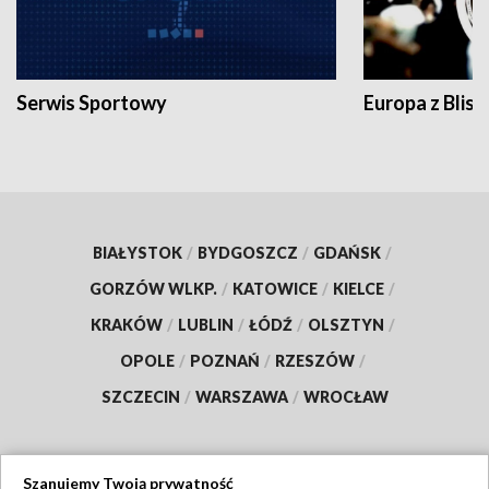
Serwis Sportowy
Europa z Blisk
BIAŁYSTOK
/
BYDGOSZCZ
/
GDAŃSK
/
GORZÓW WLKP.
/
KATOWICE
/
KIELCE
/
KRAKÓW
/
LUBLIN
/
ŁÓDŹ
/
OLSZTYN
/
OPOLE
/
POZNAŃ
/
RZESZÓW
/
SZCZECIN
/
WARSZAWA
/
WROCŁAW
Szanujemy Twoją prywatność