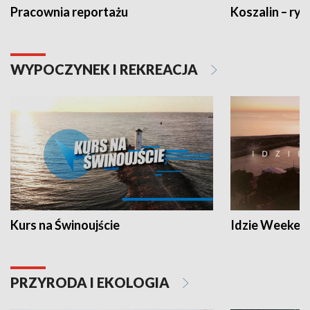
Pracownia reportażu
Koszalin – ryt
WYPOCZYNEK I REKREACJA
Kurs na Świnoujście
Idzie Weeken
PRZYRODA I EKOLOGIA