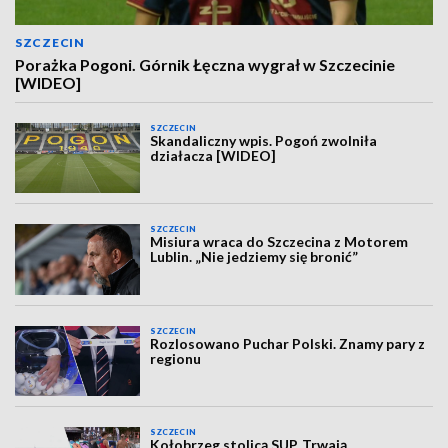
SZCZECIN
Porażka Pogoni. Górnik Łęczna wygrał w Szczecinie
[WIDEO]
SZCZECIN
Skandaliczny wpis. Pogoń zwolniła
działacza [WIDEO]
SZCZECIN
Misiura wraca do Szczecina z Motorem
Lublin. „Nie jedziemy się bronić”
SZCZECIN
Rozlosowano Puchar Polski. Znamy pary z
regionu
SZCZECIN
Kołobrzeg stolicą SUP. Trwają