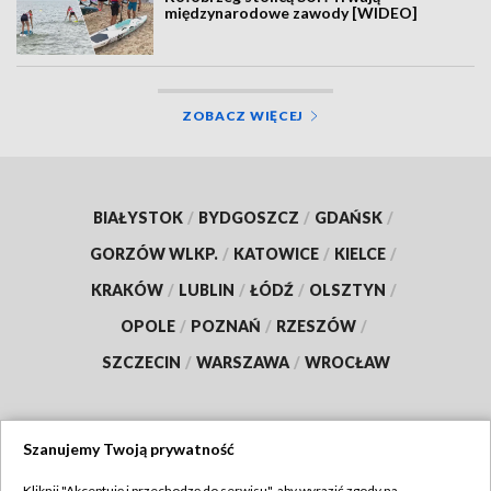
międzynarodowe zawody [WIDEO]
ZOBACZ WIĘCEJ
BIAŁYSTOK
/
BYDGOSZCZ
/
GDAŃSK
/
GORZÓW WLKP.
/
KATOWICE
/
KIELCE
/
KRAKÓW
/
LUBLIN
/
ŁÓDŹ
/
OLSZTYN
/
OPOLE
/
POZNAŃ
/
RZESZÓW
/
SZCZECIN
/
WARSZAWA
/
WROCŁAW
Szanujemy Twoją prywatność
Dołącz do nas:
Kliknij "Akceptuję i przechodzę do serwisu", aby wyrazić zgody na