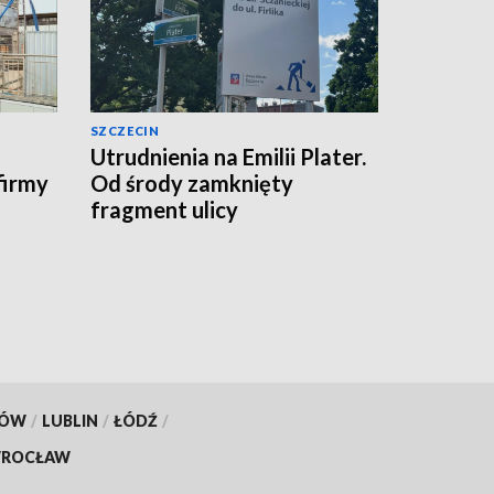
SZCZECIN
Utrudnienia na Emilii Plater.
firmy
Od środy zamknięty
fragment ulicy
KÓW
/
LUBLIN
/
ŁÓDŹ
/
ROCŁAW