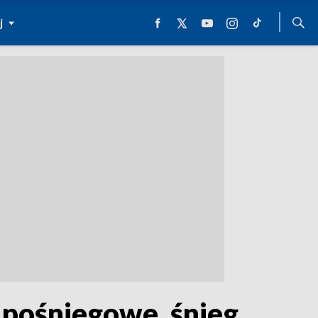
j
o pośniegowe, śnieg