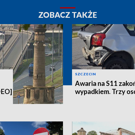
ZOBACZ TAKŻE
SZCZECIN
Awaria na S11 zakoń
DEO]
wypadkiem. Trzy oso