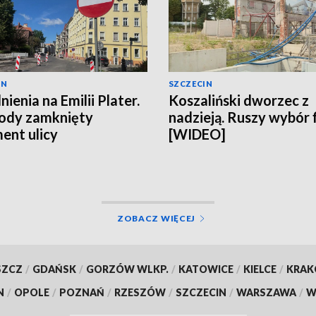
IN
SZCZECIN
ienia na Emilii Plater.
Koszaliński dworzec z
ody zamknięty
nadzieją. Ruszy wybór 
ent ulicy
[WIDEO]
ZOBACZ WIĘCEJ
SZCZ
/
GDAŃSK
/
GORZÓW WLKP.
/
KATOWICE
/
KIELCE
/
KRA
N
/
OPOLE
/
POZNAŃ
/
RZESZÓW
/
SZCZECIN
/
WARSZAWA
/
W