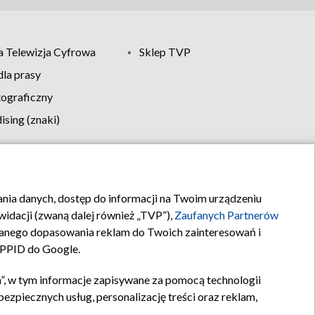
 Telewizja Cyfrowa
Sklep TVP
la prasy
tograficzny
sing (znaki)
klamy
Kontakt
rania danych, dostęp do informacji na Twoim urządzeniu
idacji (zwaną dalej również „TVP”),
Zaufanych Partnerów
anego dopasowania reklam do Twoich zainteresowań i
a PPID do Google.
”, w tym informacje zapisywane za pomocą technologii
zpiecznych usług, personalizację treści oraz reklam,