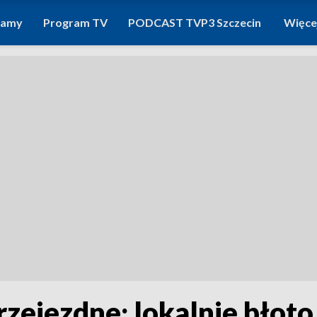
ramy
Program TV
PODCAST TVP3 Szczecin
Więce
rzejezdne; lokalnie błot