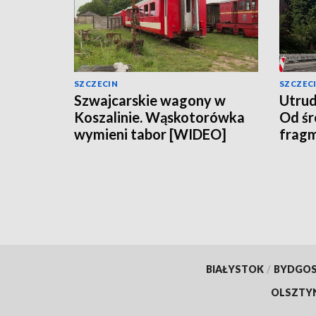
SZCZECIN
SZCZEC
Szwajcarskie wagony w
Utrudn
Koszalinie. Wąskotorówka
Od śr
wymieni tabor [WIDEO]
fragm
BIAŁYSTOK
/
BYDGO
OLSZTY