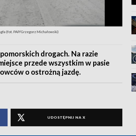
 mgła (fot. PAP/Grzegorz Michałowski)
opomorskich drogach. Na razie
miejsce przede wszystkim w pasie
owców o ostrożną jazdę.
UDOSTĘPNIJ NA X