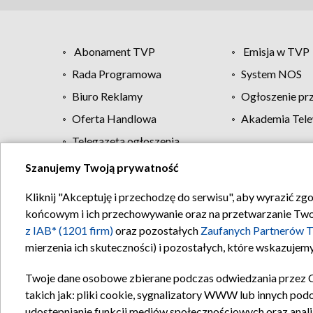
Abonament TVP
Emisja w TVP
Rada Programowa
System NOS
Biuro Reklamy
Ogłoszenie pr
Oferta Handlowa
Akademia Tele
Telegazeta ogłoszenia
Szanujemy Twoją prywatność
Regulamin TVP
Kliknij "Akceptuję i przechodzę do serwisu", aby wyrazić zg
końcowym i ich przechowywanie oraz na przetwarzanie Twoich
z IAB* (1201 firm)
oraz pozostałych
Zaufanych Partnerów T
mierzenia ich skuteczności) i pozostałych, które wskazujemy
Twoje dane osobowe zbierane podczas odwiedzania przez 
takich jak: pliki cookie, sygnalizatory WWW lub innych pod
udostępnianie funkcji mediów społecznościowych oraz anali