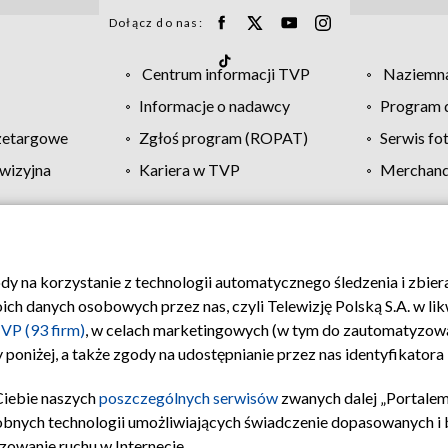
Dołącz do nas:
Centrum informacji TVP
Naziemna
Informacje o nadawcy
Program d
zetargowe
Zgłoś program (ROPAT)
Serwis fo
wizyjna
Kariera w TVP
Merchandi
Polityka prywatności
Moje zgody
Pomoc
Biuro re
ody na korzystanie z technologii automatycznego śledzenia i zbie
 danych osobowych przez nas, czyli Telewizję Polską S.A. w likw
VP (93 firm)
, w celach marketingowych (w tym do zautomatyzow
 poniżej, a także zgody na udostępnianie przez nas identyfikator
Ciebie naszych
poszczególnych serwisów
zwanych dalej „Portalem
obnych technologii umożliwiających świadczenie dopasowanych i be
zowanie ruchu w Internecie.