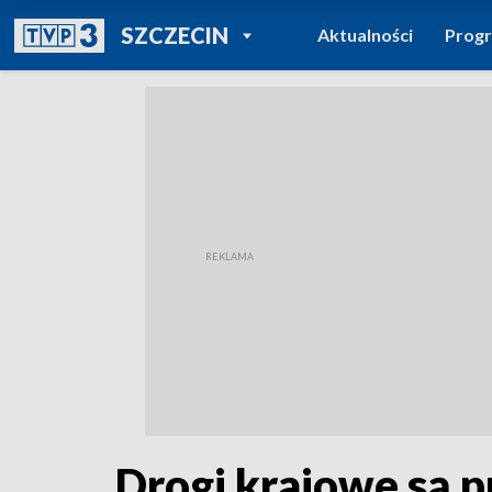
POWRÓT DO
SZCZECIN
Aktualności
Prog
TVP REGIONY
Drogi krajowe są p