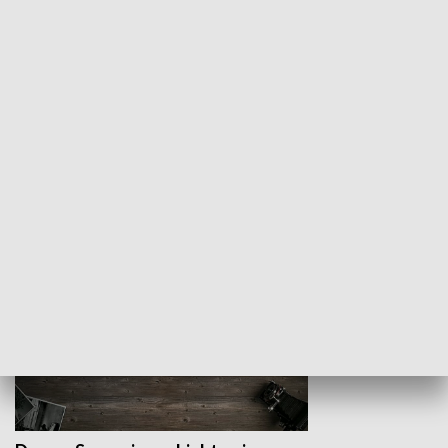
Z indeksem w ręku
Droga po suk
HISTORIA