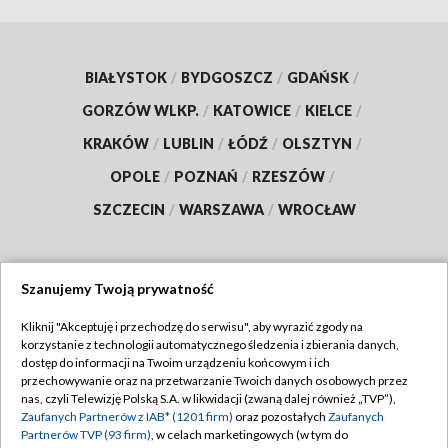
BIAŁYSTOK
/
BYDGOSZCZ
/
GDAŃSK
/
GORZÓW WLKP.
/
KATOWICE
/
KIELCE
/
KRAKÓW
/
LUBLIN
/
ŁÓDŹ
/
OLSZTYN
/
OPOLE
/
POZNAŃ
/
RZESZÓW
/
SZCZECIN
/
WARSZAWA
/
WROCŁAW
Szanujemy Twoją prywatność
Dołącz do nas:
Kliknij "Akceptuję i przechodzę do serwisu", aby wyrazić zgody na
korzystanie z technologii automatycznego śledzenia i zbierania danych,
TVP
dostęp do informacji na Twoim urządzeniu końcowym i ich
Abonament TVP
przechowywanie oraz na przetwarzanie Twoich danych osobowych przez
Regulamin TVP
nas, czyli Telewizję Polską S.A. w likwidacji (zwaną dalej również „TVP”),
Emisja w TVP
Polityka prywatności
Zaufanych Partnerów z IAB* (1201 firm)
oraz pozostałych
Zaufanych
Partnerów TVP (93 firm)
, w celach marketingowych (w tym do
Centrum informacji TVP