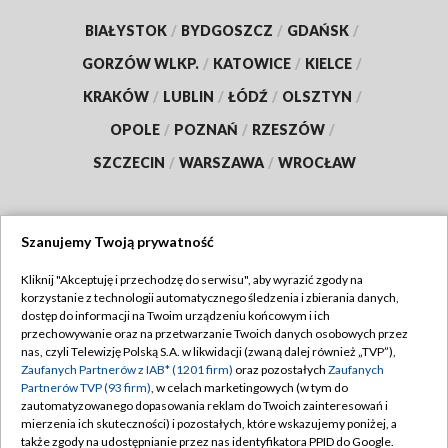
BIAŁYSTOK
/
BYDGOSZCZ
/
GDAŃSK
/
GORZÓW WLKP.
/
KATOWICE
/
KIELCE
/
KRAKÓW
/
LUBLIN
/
ŁÓDŹ
/
OLSZTYN
/
OPOLE
/
POZNAŃ
/
RZESZÓW
/
SZCZECIN
/
WARSZAWA
/
WROCŁAW
Szanujemy Twoją prywatność
Dołącz do nas:
Kliknij "Akceptuję i przechodzę do serwisu", aby wyrazić zgody na
korzystanie z technologii automatycznego śledzenia i zbierania danych,
TVP
dostęp do informacji na Twoim urządzeniu końcowym i ich
Abonament TVP
przechowywanie oraz na przetwarzanie Twoich danych osobowych przez
Regulamin TVP
nas, czyli Telewizję Polską S.A. w likwidacji (zwaną dalej również „TVP”),
Emisja w TVP
Polityka prywatności
Zaufanych Partnerów z IAB* (1201 firm)
oraz pozostałych
Zaufanych
Partnerów TVP (93 firm)
, w celach marketingowych (w tym do
Centrum informacji TVP
Moje zgody
zautomatyzowanego dopasowania reklam do Twoich zainteresowań i
mierzenia ich skuteczności) i pozostałych, które wskazujemy poniżej, a
Naziemna Telewizja Cyfrowa
Pomoc
także zgody na udostępnianie przez nas identyfikatora PPID do Google.