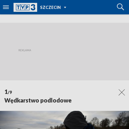
POWRÓT DO
SZCZECIN
TVP REGIONY
1
/9
Wędkarstwo podlodowe