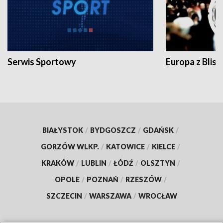
Serwis Sportowy
Europa z Blisk
BIAŁYSTOK
/
BYDGOSZCZ
/
GDAŃSK
/
GORZÓW WLKP.
/
KATOWICE
/
KIELCE
/
KRAKÓW
/
LUBLIN
/
ŁÓDŹ
/
OLSZTYN
/
OPOLE
/
POZNAŃ
/
RZESZÓW
/
SZCZECIN
/
WARSZAWA
/
WROCŁAW