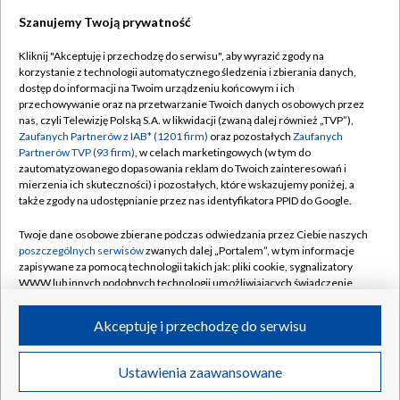
Szanujemy Twoją prywatność
Dołącz do nas:
Kliknij "Akceptuję i przechodzę do serwisu", aby wyrazić zgody na
korzystanie z technologii automatycznego śledzenia i zbierania danych,
TVP
dostęp do informacji na Twoim urządzeniu końcowym i ich
Abonament TVP
przechowywanie oraz na przetwarzanie Twoich danych osobowych przez
Regulamin TVP
nas, czyli Telewizję Polską S.A. w likwidacji (zwaną dalej również „TVP”),
Emisja w TVP
Polityka prywatności
Zaufanych Partnerów z IAB* (1201 firm)
oraz pozostałych
Zaufanych
Partnerów TVP (93 firm)
, w celach marketingowych (w tym do
Centrum informacji TVP
Moje zgody
zautomatyzowanego dopasowania reklam do Twoich zainteresowań i
mierzenia ich skuteczności) i pozostałych, które wskazujemy poniżej, a
Naziemna Telewizja Cyfrowa
Pomoc
także zgody na udostępnianie przez nas identyfikatora PPID do Google.
Sklep TVP
Biuro reklamy
Twoje dane osobowe zbierane podczas odwiedzania przez Ciebie naszych
Rada Programowa
Kontakt
poszczególnych serwisów
zwanych dalej „Portalem”, w tym informacje
zapisywane za pomocą technologii takich jak: pliki cookie, sygnalizatory
System NOS
WWW lub innych podobnych technologii umożliwiających świadczenie
dopasowanych i bezpiecznych usług, personalizację treści oraz reklam,
Informacje o nadawcy
Kanały
udostępnianie funkcji mediów społecznościowych oraz analizowanie
Akceptuję i przechodzę do serwisu
ruchu w Internecie.
Program dla prasy
©2026 Telewizja Polska S.A. w likwidacji
Biuro Reklamy
Twoje dane osobowe zbierane podczas odwiedzania przez Ciebie
Ustawienia zaawansowane
poszczególnych serwisów
na Portalu, takie jak adresy IP, identyfikatory
Ogłoszenie przetargowe
Twoich urządzeń końcowych i identyfikatory plików cookie, informacje o