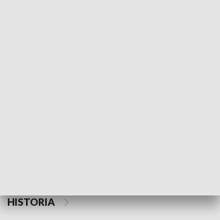
Morski Kompas
Z wiatrem w o
NAUKA I EDUKACJA
Z indeksem w ręku
Droga po suk
HISTORIA