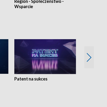
Region - Społeczeństwo -
Bez Barier
Wsparcie
Patent na sukces
Rolnictwo w 