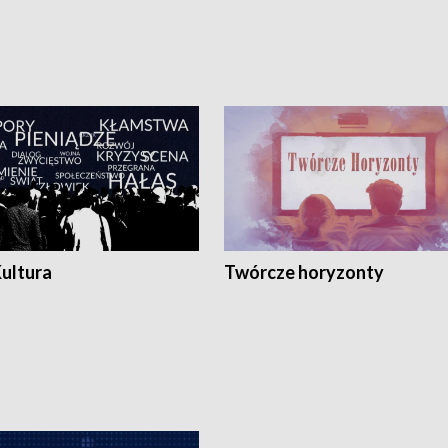
Kultura
Twórcze horyzonty