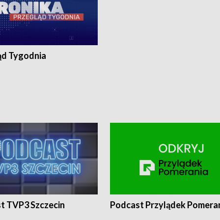
ąd Tygodnia
t TVP3 Szczecin
Podcast Przylądek Pomera