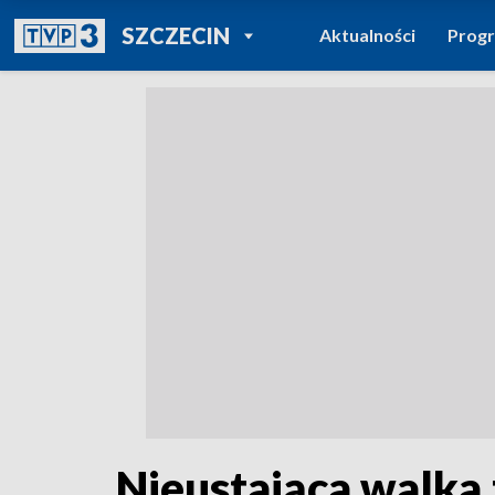
POWRÓT DO
SZCZECIN
Aktualności
Prog
TVP REGIONY
Nieustająca walka