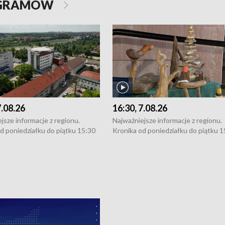
OGRAMÓW
7.08.26
16:30, 7.08.26
jsze informacje z regionu.
Najważniejsze informacje z regionu.
d poniedziałku do piątku 15:30
Kronika od poniedziałku do piątku 1
16:30 (+ rozmowa), 18:30, 21:30.
(flesz), 16:30 (+ rozmowa), 18:30, 21
y i święta 15:30 i 16:30
W weekendy i święta 15:30 i 16:30
8:30 i 21:30. Dziennikarze czekają
(flesz), 18:30 i 21:30. Dziennikarze c
a zgłoszenia: Szczecin - tel. 91-
na Państwa zgłoszenia: Szczecin - te
0, Koszalin - tel. 94-34-50-054,
4 8-10-400, Koszalin - tel. 94-34-50
ronika@tvp.pl.
e-mail: kronika@tvp.pl.