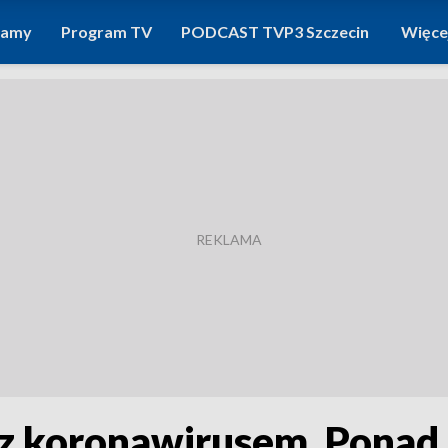
ramy
Program TV
PODCAST TVP3 Szczecin
Więce
 z koronawirusem. Ponad 