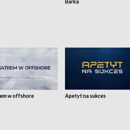
Barka
rem w offshore
Apetyt na sukces