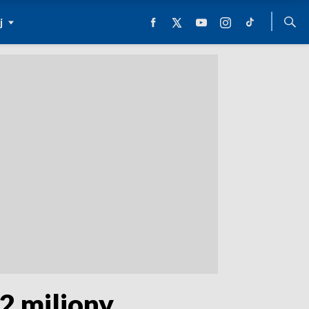
j
2 miliony