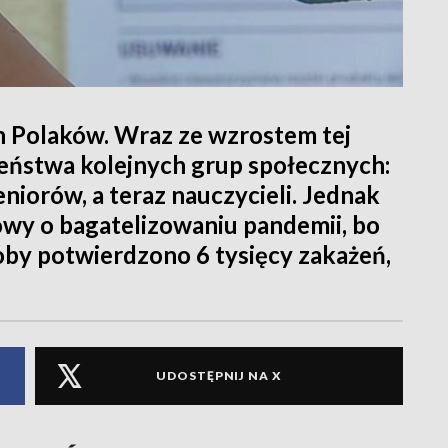
h Polaków. Wraz ze wzrostem tej
zeństwa kolejnych grup społecznych:
niorów, a teraz nauczycieli. Jednak
owy o bagatelizowaniu pandemii, bo
doby potwierdzono 6 tysięcy zakażeń,
UDOSTĘPNIJ NA X