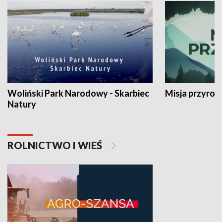
Woliński Park Narodowy - Skarbiec
Misja przyrod
Natury
ROLNICTWO I WIEŚ