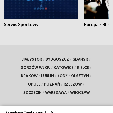
Serwis Sportowy
Europa z Blisk
BIAŁYSTOK
/
BYDGOSZCZ
/
GDAŃSK
/
GORZÓW WLKP.
/
KATOWICE
/
KIELCE
/
KRAKÓW
/
LUBLIN
/
ŁÓDŹ
/
OLSZTYN
/
OPOLE
/
POZNAŃ
/
RZESZÓW
/
SZCZECIN
/
WARSZAWA
/
WROCŁAW
Szanujemy Twoją prywatność