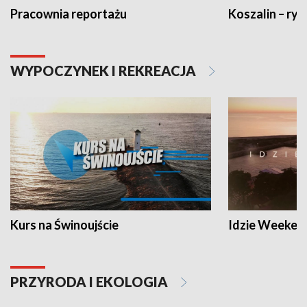
Pracownia reportażu
Koszalin – ryt
WYPOCZYNEK I REKREACJA
Kurs na Świnoujście
Idzie Weeken
PRZYRODA I EKOLOGIA