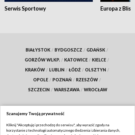
Serwis Sportowy
Europa z Blisk
BIAŁYSTOK
/
BYDGOSZCZ
/
GDAŃSK
/
GORZÓW WLKP.
/
KATOWICE
/
KIELCE
/
KRAKÓW
/
LUBLIN
/
ŁÓDŹ
/
OLSZTYN
/
OPOLE
/
POZNAŃ
/
RZESZÓW
/
SZCZECIN
/
WARSZAWA
/
WROCŁAW
Szanujemy Twoją prywatność
Dołącz do nas:
Kliknij "Akceptuję i przechodzę do serwisu", aby wyrazić zgody na
korzystanie z technologii automatycznego śledzenia i zbierania danych,
TVP