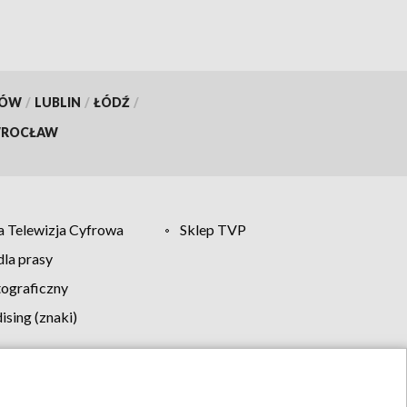
KÓW
/
LUBLIN
/
ŁÓDŹ
/
ROCŁAW
 Telewizja Cyfrowa
Sklep TVP
la prasy
tograficzny
sing (znaki)