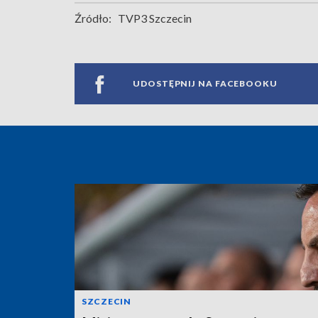
Źródło:
TVP3 Szczecin
UDOSTĘPNIJ NA FACEBOOKU
SZCZECIN