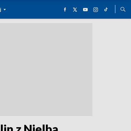
j
in z Nielbą