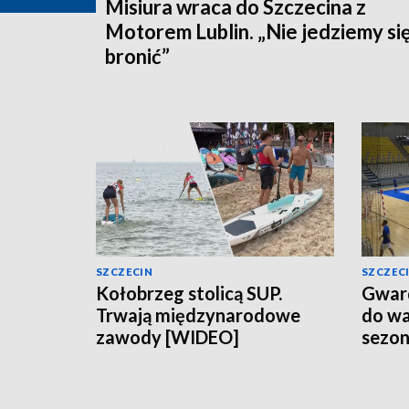
Misiura wraca do Szczecina z
Motorem Lublin. „Nie jedziemy si
bronić”
SZCZECIN
SZCZEC
Kołobrzeg stolicą SUP.
Gward
Trwają międzynarodowe
do wa
zawody [WIDEO]
sezo