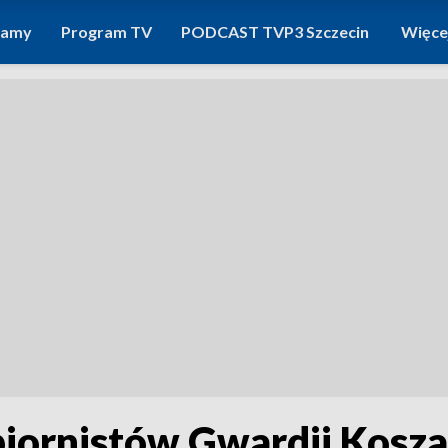
ramy
Program TV
PODCAST TVP3 Szczecin
Więce
iornistów Gwardii Koszal