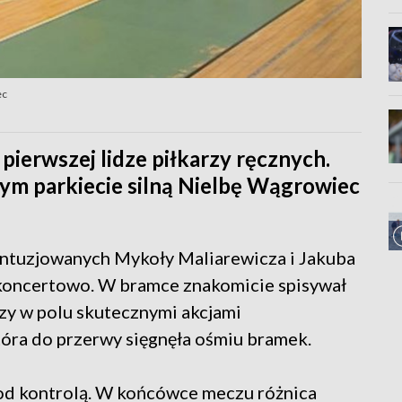
ec
pierwszej lidze piłkarzy ręcznych.
nym parkiecie silną Nielbę Wągrowiec
ontuzjowanych Mykoły Maliarewicza i Jakuba
 koncertowo. W bramce znakomicie spisywał
dzy w polu skutecznymi akcjami
óra do przerwy sięgnęła ośmiu bramek.
pod kontrolą. W końcówce meczu różnica