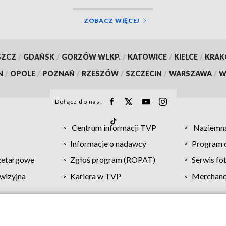
ZOBACZ WIĘCEJ
SZCZ
/
GDAŃSK
/
GORZÓW WLKP.
/
KATOWICE
/
KIELCE
/
KRA
N
/
OPOLE
/
POZNAŃ
/
RZESZÓW
/
SZCZECIN
/
WARSZAWA
/
W
Dołącz do nas:
Centrum informacji TVP
Naziemna
Informacje o nadawcy
Program d
zetargowe
Zgłoś program (ROPAT)
Serwis fo
wizyjna
Kariera w TVP
Merchandi