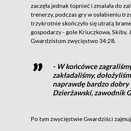
zaczęła jednak topnieć i zmalała do za
trenerzy, podczas gry w osłabieniu tr
trzykrotnie skończyło się utratą bram
gospodarzy - gole Kriuczkowa, Skiby, 
Gwardzistom zwycięstwo 34:28.
- W końcówce zagraliśmy 
zakładaliśmy, dołożyliśm
naprawdę bardzo dobry 
Dzierżawski, zawodnik G
Po tym zwycięstwie Gwardziści zajmują