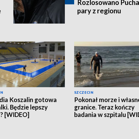
Rozlosowano Puchar
ę
pary z regionu
IN
SZCZECIN
ia Koszalin gotowa
Pokonał morze i własn
lki. Będzie lepszy
granice. Teraz kończy
n? [WIDEO]
badania w szpitalu [W