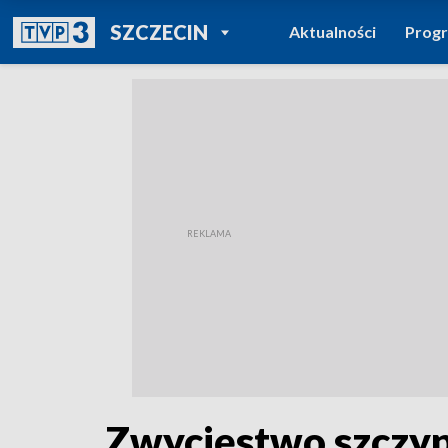
POWRÓT DO
SZCZECIN
Aktualności
Prog
TVP REGIONY
Zwycięstwo szczyp