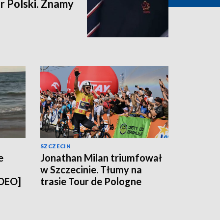
 Polski. Znamy
SZCZECIN
e
Jonathan Milan triumfował
w Szczecinie. Tłumy na
IDEO]
trasie Tour de Pologne
[WIDEO, ZDJĘCIA]