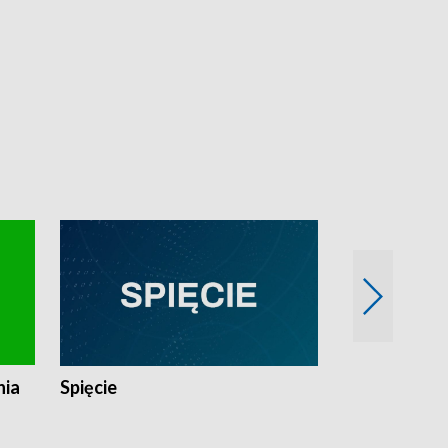
nia
Spięcie
Niedziałkow