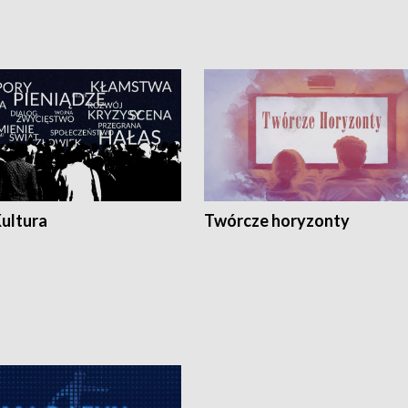
Kultura
Twórcze horyzonty