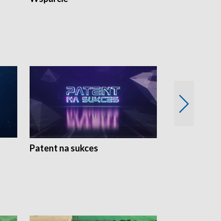
Patent na sukces
Rolnictwo w 