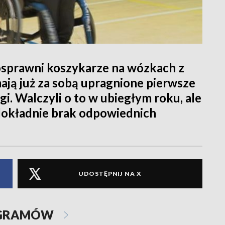
nosprawni koszykarze na wózkach z
ają już za sobą upragnione pierwsze
i. Walczyli o to w ubiegłym roku, ale
 dokładnie brak odpowiednich
UDOSTĘPNIJ NA X
OGRAMÓW