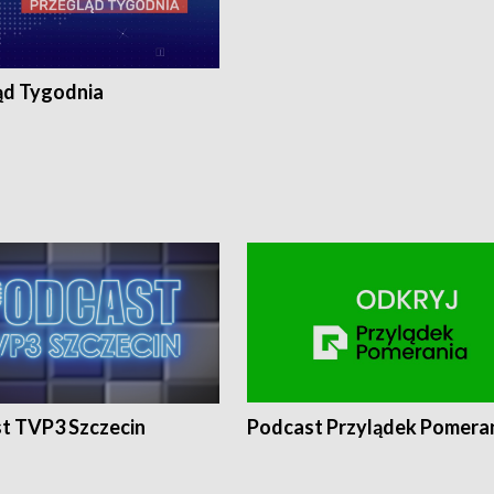
ąd Tygodnia
t TVP3 Szczecin
Podcast Przylądek Pomera