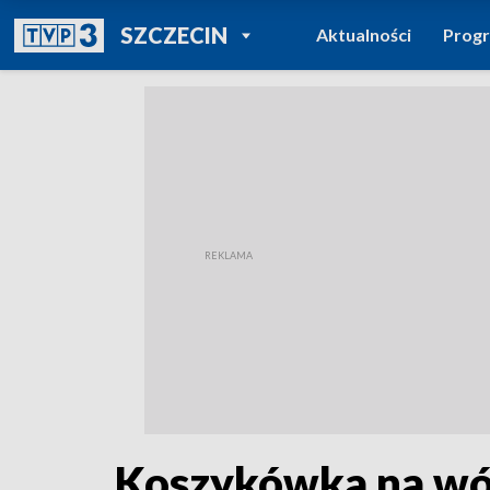
POWRÓT DO
SZCZECIN
Aktualności
Prog
TVP REGIONY
Koszykówka na wóz