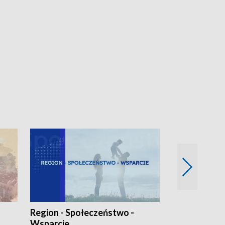
Region - Społeczeństwo -
Bez Barier
Wsparcie