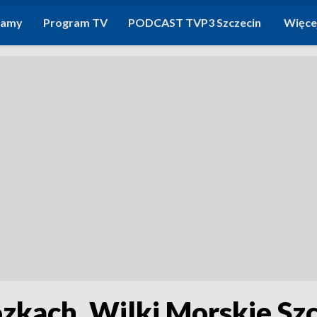
ramy
Program TV
PODCAST TVP3 Szczecin
Więce
kach. Wilki Morskie Szc