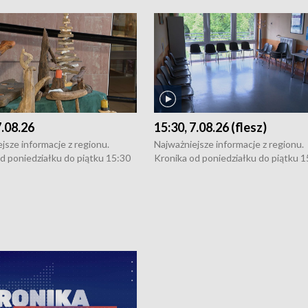
7.08.26
15:30, 7.08.26 (flesz)
jsze informacje z regionu.
Najważniejsze informacje z regionu.
d poniedziałku do piątku 15:30
Kronika od poniedziałku do piątku 1
16:30 (+ rozmowa), 18:30, 21:30.
(flesz), 16:30 (+ rozmowa), 18:30, 21
y i święta 15:30 i 16:30
W weekendy i święta 15:30 i 16:30
8:30 i 21:30. Dziennikarze czekają
(flesz), 18:30 i 21:30. Dziennikarze c
a zgłoszenia: Szczecin - tel. 91-
na Państwa zgłoszenia: Szczecin - te
0, Koszalin - tel. 94-34-50-054,
4 8-10-400, Koszalin - tel. 94-34-50
ronika@tvp.pl.
e-mail: kronika@tvp.pl.