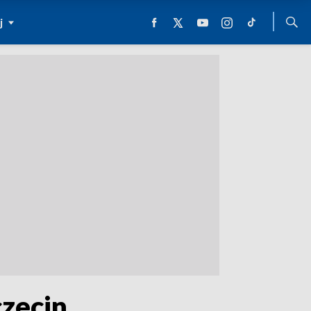
j
zecin