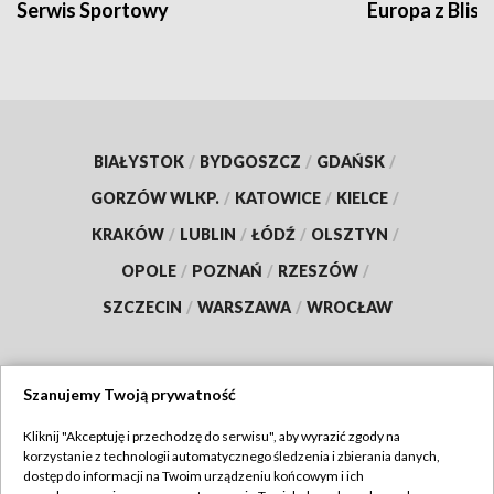
Serwis Sportowy
Europa z Blisk
BIAŁYSTOK
/
BYDGOSZCZ
/
GDAŃSK
/
GORZÓW WLKP.
/
KATOWICE
/
KIELCE
/
KRAKÓW
/
LUBLIN
/
ŁÓDŹ
/
OLSZTYN
/
OPOLE
/
POZNAŃ
/
RZESZÓW
/
SZCZECIN
/
WARSZAWA
/
WROCŁAW
Szanujemy Twoją prywatność
Dołącz do nas:
Kliknij "Akceptuję i przechodzę do serwisu", aby wyrazić zgody na
korzystanie z technologii automatycznego śledzenia i zbierania danych,
TVP
dostęp do informacji na Twoim urządzeniu końcowym i ich