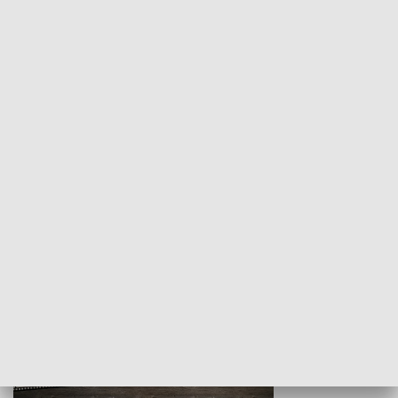
Z indeksem w ręku
Droga po suk
HISTORIA