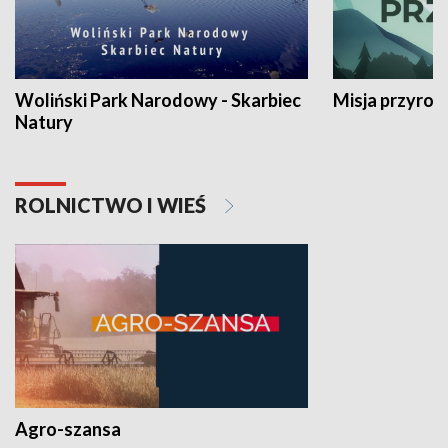
Woliński Park Narodowy - Skarbiec
Misja przyrod
Natury
ROLNICTWO I WIEŚ
Agro-szansa