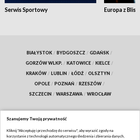
Serwis Sportowy
Europa z Blisk
BIAŁYSTOK
/
BYDGOSZCZ
/
GDAŃSK
/
GORZÓW WLKP.
/
KATOWICE
/
KIELCE
/
KRAKÓW
/
LUBLIN
/
ŁÓDŹ
/
OLSZTYN
/
OPOLE
/
POZNAŃ
/
RZESZÓW
/
SZCZECIN
/
WARSZAWA
/
WROCŁAW
Szanujemy Twoją prywatność
Dołącz do nas:
Kliknij "Akceptuję i przechodzę do serwisu", aby wyrazić zgody na
korzystanie z technologii automatycznego śledzenia i zbierania danych,
TVP