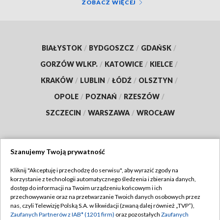
ZOBACZ WIĘCEJ
BIAŁYSTOK
/
BYDGOSZCZ
/
GDAŃSK
/
GORZÓW WLKP.
/
KATOWICE
/
KIELCE
/
KRAKÓW
/
LUBLIN
/
ŁÓDŹ
/
OLSZTYN
/
OPOLE
/
POZNAŃ
/
RZESZÓW
/
SZCZECIN
/
WARSZAWA
/
WROCŁAW
Szanujemy Twoją prywatność
Dołącz do nas:
Kliknij "Akceptuję i przechodzę do serwisu", aby wyrazić zgody na
korzystanie z technologii automatycznego śledzenia i zbierania danych,
TVP
dostęp do informacji na Twoim urządzeniu końcowym i ich
Abonament TVP
przechowywanie oraz na przetwarzanie Twoich danych osobowych przez
Regulamin TVP
nas, czyli Telewizję Polską S.A. w likwidacji (zwaną dalej również „TVP”),
Emisja w TVP
Polityka prywatności
Zaufanych Partnerów z IAB* (1201 firm)
oraz pozostałych
Zaufanych