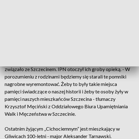
wielorakie ofiary ze swojego życia, ze
swojej codzienności, a mimo to trwali aż
do lat 90. z tą myślą, że warto było walczyć
o tą niepodległą Polskę – wyjaśnia dr
Paweł Skubisz, dyr. Oddziału IPN w
Szczecinie.
Co najmniej trzech „Cichociemnych” swoje losy po wojnie
związało ze Szczecinem. IPN otoczył ich groby opieką. - W
porozumieniu z rodzinami będziemy się starali te pomniki
nagrobne wyremontować. Żeby to były takie miejsca
pamięci świadczące o naszej historii i żeby te osoby żyły w
pamięci naszych mieszkańców Szczecina - tłumaczy
Krzysztof Męciński z Oddziałowego Biura Upamiętniania
Walk i Męczeństwa w Szczecinie.
Ostatnim żyjącym „Cichociemnym” jest mieszkający w
Gliwicach 100-letni - major Aleksander Tarnawski.