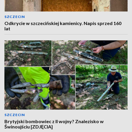
SZCZECIN
Odkrycie w szczecińskiej kamienicy. Napis sprzed 160
lat
SZCZECIN
Brytyjski bombowiec z II wojny? Znalezisko w
Świnoujściu [ZDJĘCIA]