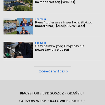
na modernizację [WIDEO]
SZCZECIN
Rymań z pierwszą inwestycją. Blok po
modernizacji [ZDJĘCIA, WIDEO]
SZCZECIN
Ceny paliw w górę. Prognozy nie
pozostawiają złudzeń
ZOBACZ WIĘCEJ
BIAŁYSTOK
/
BYDGOSZCZ
/
GDAŃSK
/
GORZÓW WLKP.
/
KATOWICE
/
KIELCE
/