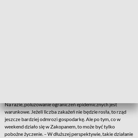
obiekty sportowe.
– To był bardzo mądry, rozsądny ruch ze
strony rządu. Jesteśmy najbardziej
progresywnym krajem. Niemcy są
zamknięte do połowy marca. W Czechach
zostały wczoraj przywrócone restrykcje
na 14 dni, tam jest godzina policyjna –
zaznaczyła Katarzyna Michalska, doradca
gospodarczy.
Na razie, poluzowanie ograniczeń epidemicznych jest
warunkowe. Jeżeli liczba zakażeń nie będzie rosła, to rząd
jeszcze bardziej odmrozi gospodarkę. Ale po tym, co w
weekend działo się w Zakopanem, to może być tylko
pobożne życzenie. – W dłuższej perspektywie, takie działanie