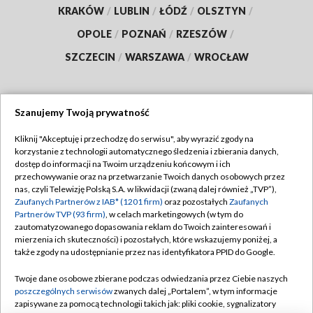
KRAKÓW
/
LUBLIN
/
ŁÓDŹ
/
OLSZTYN
/
OPOLE
/
POZNAŃ
/
RZESZÓW
/
SZCZECIN
/
WARSZAWA
/
WROCŁAW
Szanujemy Twoją prywatność
Dołącz do nas:
Kliknij "Akceptuję i przechodzę do serwisu", aby wyrazić zgody na
korzystanie z technologii automatycznego śledzenia i zbierania danych,
TVP
dostęp do informacji na Twoim urządzeniu końcowym i ich
Abonament TVP
przechowywanie oraz na przetwarzanie Twoich danych osobowych przez
Regulamin TVP
nas, czyli Telewizję Polską S.A. w likwidacji (zwaną dalej również „TVP”),
Emisja w TVP
Polityka prywatności
Zaufanych Partnerów z IAB* (1201 firm)
oraz pozostałych
Zaufanych
Partnerów TVP (93 firm)
, w celach marketingowych (w tym do
Centrum informacji TVP
Moje zgody
zautomatyzowanego dopasowania reklam do Twoich zainteresowań i
mierzenia ich skuteczności) i pozostałych, które wskazujemy poniżej, a
Naziemna Telewizja Cyfrowa
Pomoc
także zgody na udostępnianie przez nas identyfikatora PPID do Google.
Sklep TVP
Biuro reklamy
Twoje dane osobowe zbierane podczas odwiedzania przez Ciebie naszych
Rada Programowa
Kontakt
poszczególnych serwisów
zwanych dalej „Portalem”, w tym informacje
zapisywane za pomocą technologii takich jak: pliki cookie, sygnalizatory
System NOS