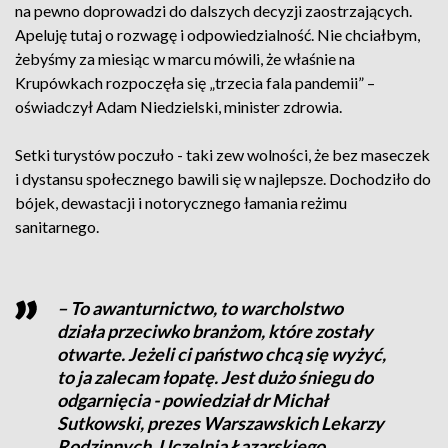
na pewno doprowadzi do dalszych decyzji zaostrzających.
Apeluję tutaj o rozwagę i odpowiedzialność. Nie chciałbym,
żebyśmy za miesiąc w marcu mówili, że właśnie na
Krupówkach rozpoczęła się „trzecia fala pandemii” –
oświadczył Adam Niedzielski, minister zdrowia.
Setki turystów poczuło - taki zew wolności, że bez maseczek
i dystansu społecznego bawili się w najlepsze. Dochodziło do
bójek, dewastacji i notorycznego łamania reżimu
sanitarnego.
– To awanturnictwo, to warcholstwo
działa przeciwko branżom, które zostały
otwarte. Jeżeli ci państwo chcą się wyżyć,
to ja zalecam łopatę. Jest dużo śniegu do
odgarnięcia - powiedział dr Michał
Sutkowski, prezes Warszawskich Lekarzy
Rodzinnych, Uczelnia Łazarskiego.