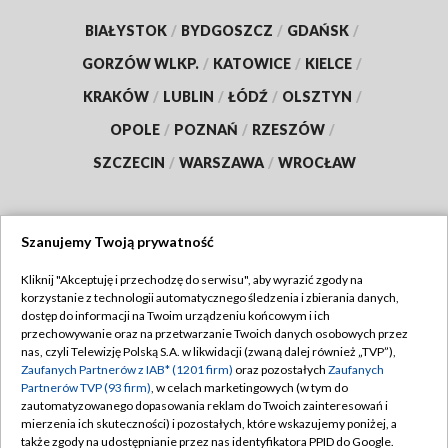
BIAŁYSTOK
/
BYDGOSZCZ
/
GDAŃSK
/
GORZÓW WLKP.
/
KATOWICE
/
KIELCE
/
KRAKÓW
/
LUBLIN
/
ŁÓDŹ
/
OLSZTYN
/
OPOLE
/
POZNAŃ
/
RZESZÓW
/
SZCZECIN
/
WARSZAWA
/
WROCŁAW
Szanujemy Twoją prywatność
Dołącz do nas:
Kliknij "Akceptuję i przechodzę do serwisu", aby wyrazić zgody na
korzystanie z technologii automatycznego śledzenia i zbierania danych,
TVP
dostęp do informacji na Twoim urządzeniu końcowym i ich
Abonament TVP
przechowywanie oraz na przetwarzanie Twoich danych osobowych przez
Regulamin TVP
nas, czyli Telewizję Polską S.A. w likwidacji (zwaną dalej również „TVP”),
Emisja w TVP
Polityka prywatności
Zaufanych Partnerów z IAB* (1201 firm)
oraz pozostałych
Zaufanych
Partnerów TVP (93 firm)
, w celach marketingowych (w tym do
Centrum informacji TVP
Moje zgody
zautomatyzowanego dopasowania reklam do Twoich zainteresowań i
mierzenia ich skuteczności) i pozostałych, które wskazujemy poniżej, a
Naziemna Telewizja Cyfrowa
Pomoc
także zgody na udostępnianie przez nas identyfikatora PPID do Google.