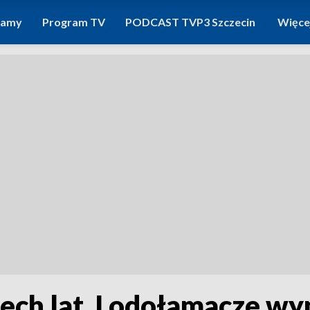
ramy
Program TV
PODCAST TVP3 Szczecin
Więce
zech lat. Lodołamacze wy