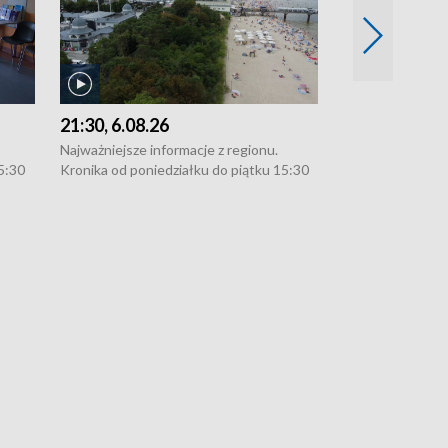
21:30, 6.08.26
18:30, 5.08.2
Najważniejsze informacje z regionu.
Najważniejsze in
5:30
Kronika od poniedziałku do piątku 15:30
Kronika od ponie
:30.
(flesz), 16:30 (+ rozmowa), 18:30, 21:30.
(flesz), 16:30 (+
W weekendy i święta 15:30 i 16:30
W weekendy i świ
zekają
(flesz), 18:30 i 21:30. Dziennikarze czekają
(flesz), 18:30 i 
l. 91-
na Państwa zgłoszenia: Szczecin - tel. 91-
na Państwa zgłosz
-054,
4 8-10-400, Koszalin - tel. 94-34-50-054,
4 8-10-400, Kosza
e-mail: kronika@tvp.pl.
e-mail: kronika@t