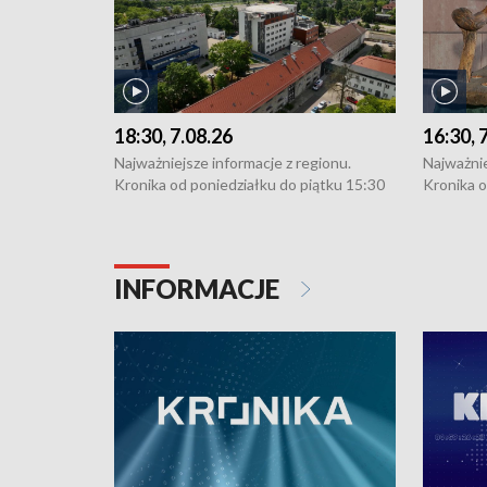
18:30, 7.08.26
16:30, 
Najważniejsze informacje z regionu.
Najważnie
Kronika od poniedziałku do piątku 15:30
Kronika o
(flesz), 16:30 (+ rozmowa), 18:30, 21:30.
(flesz), 
W weekendy i święta 15:30 i 16:30
W weekend
(flesz), 18:30 i 21:30. Dziennikarze czekają
(flesz), 1
na Państwa zgłoszenia: Szczecin - tel. 91-
na Państw
INFORMACJE
4 8-10-400, Koszalin - tel. 94-34-50-054,
4 8-10-40
e-mail: kronika@tvp.pl.
e-mail: k