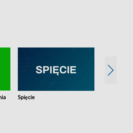
nia
Spięcie
Niedziałkow