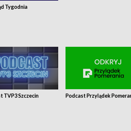
ąd Tygodnia
t TVP3 Szczecin
Podcast Przylądek Pomera