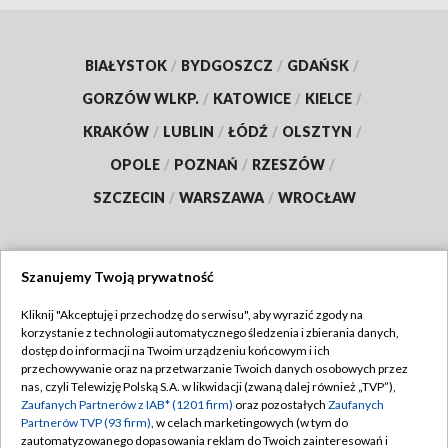
BIAŁYSTOK
/
BYDGOSZCZ
/
GDAŃSK
/
GORZÓW WLKP.
/
KATOWICE
/
KIELCE
/
KRAKÓW
/
LUBLIN
/
ŁÓDŹ
/
OLSZTYN
/
OPOLE
/
POZNAŃ
/
RZESZÓW
/
SZCZECIN
/
WARSZAWA
/
WROCŁAW
Szanujemy Twoją prywatność
Dołącz do nas:
Kliknij "Akceptuję i przechodzę do serwisu", aby wyrazić zgody na
korzystanie z technologii automatycznego śledzenia i zbierania danych,
TVP
dostęp do informacji na Twoim urządzeniu końcowym i ich
Abonament TVP
przechowywanie oraz na przetwarzanie Twoich danych osobowych przez
Regulamin TVP
nas, czyli Telewizję Polską S.A. w likwidacji (zwaną dalej również „TVP”),
Emisja w TVP
Polityka prywatności
Zaufanych Partnerów z IAB* (1201 firm)
oraz pozostałych
Zaufanych
Partnerów TVP (93 firm)
, w celach marketingowych (w tym do
Centrum informacji TVP
Moje zgody
zautomatyzowanego dopasowania reklam do Twoich zainteresowań i