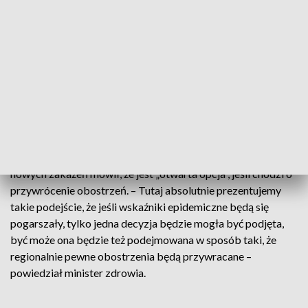
5178 nowych zakażeń - jest o ponad 1 tys większy niż
tydzień temu. Trend dla tygodniowej stopy wzrostu (średnia
ruchoma 7-dniowa) po raz pierwszy od połowy listopada
(pomijając anomalie postświąteczną) jest dodatni.
pic.twitter.com/rTpZqGWtGB
— Adam Niedzielski (@a_niedzielski)
February 16, 2021
Obostrzenia wrócą?
W poniedziałek Niedzielski odnosząc się do rosnącej liczby
nowych zakażeń mówił, że jest „otwarta opcja”, jeśli chodzi o
przywrócenie obostrzeń. – Tutaj absolutnie prezentujemy
takie podejście, że jeśli wskaźniki epidemiczne będą się
pogarszały, tylko jedna decyzja będzie mogła być podjęta,
być może ona będzie też podejmowana w sposób taki, że
regionalnie pewne obostrzenia będą przywracane –
powiedział minister zdrowia.