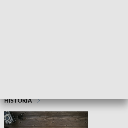
NAUKA I EDUKACJA
Z indeksem w ręku
Droga po suk
HISTORIA