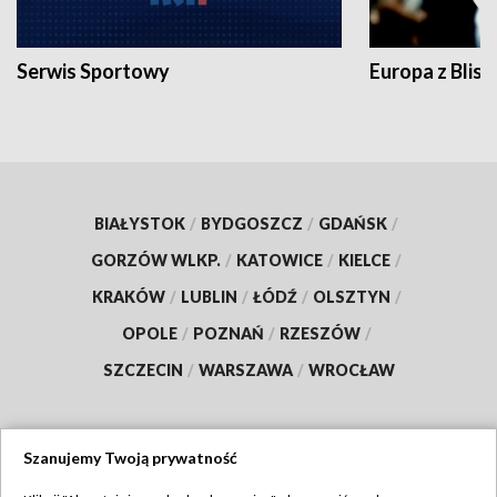
Serwis Sportowy
Europa z Blisk
BIAŁYSTOK
/
BYDGOSZCZ
/
GDAŃSK
/
GORZÓW WLKP.
/
KATOWICE
/
KIELCE
/
KRAKÓW
/
LUBLIN
/
ŁÓDŹ
/
OLSZTYN
/
OPOLE
/
POZNAŃ
/
RZESZÓW
/
SZCZECIN
/
WARSZAWA
/
WROCŁAW
Szanujemy Twoją prywatność
Dołącz do nas: