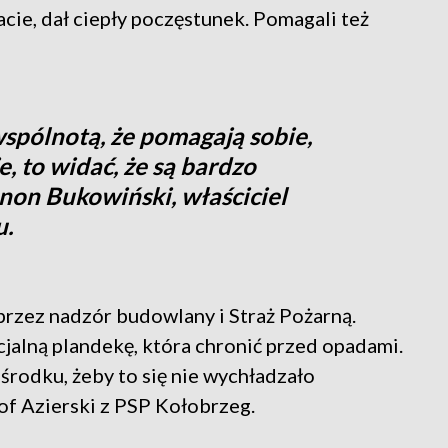
ie, dał ciepły poczęstunek. Pomagali też
 wspólnotą, że pomagają sobie,
je, to widać, że są bardzo
non Bukowiński, właściciel
u.
przez nadzór budowlany i Straż Pożarną.
cjalną plandekę, która chronić przed opadami.
środku, żeby to się nie wychładzało
of Azierski z PSP Kołobrzeg.