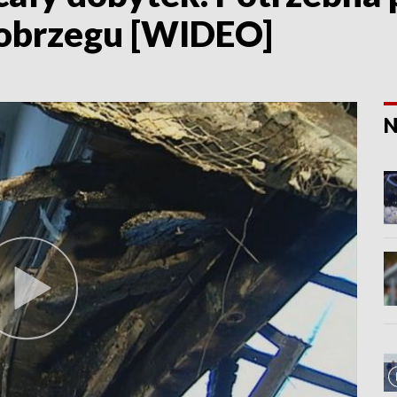
łobrzegu [WIDEO]
N