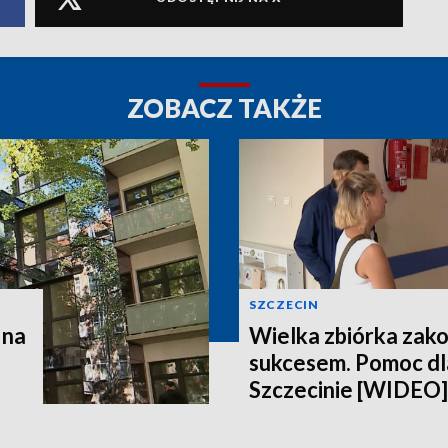
ZOBACZ TAKŻE
SZCZECIN
 na
Wielka zbiórka zak
sukcesem. Pomoc dla
Szczecinie [WIDEO]