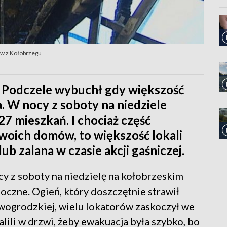
ów z Kołobrzegu
y Podczele wybuchł gdy większość
 W nocy z soboty na niedziele
7 mieszkań. I chociaż część
woich domów, to większość lokali
ub zalana w czasie akcji gaśniczej.
ocy z soboty na niedzielę na kołobrzeskim
oczne. Ogień, który doszczętnie strawił
owogrodzkiej, wielu lokatorów zaskoczył we
walili w drzwi, żeby ewakuacja była szybko, bo