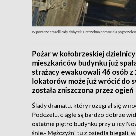
W pożarze stracili cały dobytek. Potrzebna pomoc dla pogorzelc
Pożar w kołobrzeskiej dzielnic
mieszkańców budynku już spała.
strażacy ewakuowali 46 osób z 2
lokatorów może już wrócić do s
została zniszczona przez ogień l
Ślady dramatu, który rozegrał się w n
Podczelu, ciągle są bardzo dobrze wid
ostatnie piętro budynku przy ulicy N
śnie.- Mężczyźni tu z osiedla biegali, 