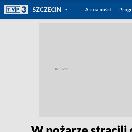
POWRÓT DO
SZCZECIN
Aktualności
Prog
TVP REGIONY
W pożarze stracili