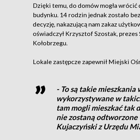
Dzięki temu, do domów mogła wrócić c
budynku. 14 rodzin jednak zostało be
decyzję, nakazującą nam zakaz użytkow
oświadczył Krzysztof Szostak, prezes
Kołobrzegu.
Lokale zastępcze zapewnił Miejski O
- To są takie mieszkania 
wykorzystywane w takich
tam mogli mieszkać tak d
nie zostaną odtworzone
Kujaczyński z Urzędu Mi