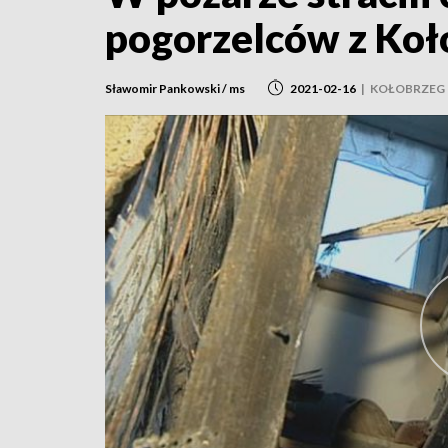
pogorzelców z Ko
Sławomir Pankowski / ms
2021-02-16
|
KOŁOBRZEG