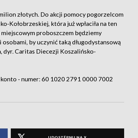
milion złotych. Do akcji pomocy pogorzelcom
sko-Kołobrzeskiej, która już wpłaciła na ten
eż z miejscowym proboszczem będziemy
mi osobami, by uczynić taką długodystansową
 dyr. Caritas Diecezji Koszalińsko-
e konto - numer: 60 1020 2791 0000 7002
UDOSTĘPNIJ NA X