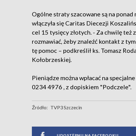
Ogólne straty szacowane są na ponad 
włączyła się Caritas Diecezji Koszaliń
cel 15 tysięcy złotych. - Za chwilę t
rozmawiać, żeby znaleźć kontakt z ty
tę pomoc – podkreślił ks. Tomasz Roda,
Kołobrzeskiej.
Pieniądze można wpłacać na specjaln
0234 4976 , z dopiskiem "Podczele".
Źródło:
TVP3 Szczecin
UDOSTĘPNIJ NA FACEBOOKU