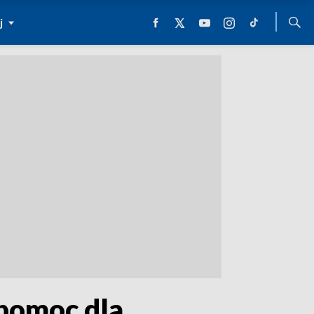
j
 pomoc dla