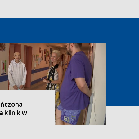
ończona
 klinik w