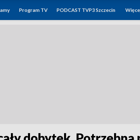
ramy
Program TV
PODCAST TVP3 Szczecin
Więce
 cały dobytek. Potrzebna