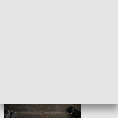
Z indeksem w ręku
Droga po suk
HISTORIA