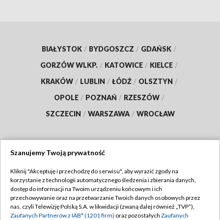
BIAŁYSTOK
/
BYDGOSZCZ
/
GDAŃSK
/
GORZÓW WLKP.
/
KATOWICE
/
KIELCE
/
KRAKÓW
/
LUBLIN
/
ŁÓDŹ
/
OLSZTYN
/
OPOLE
/
POZNAŃ
/
RZESZÓW
/
SZCZECIN
/
WARSZAWA
/
WROCŁAW
Szanujemy Twoją prywatność
Dołącz do nas:
Kliknij "Akceptuję i przechodzę do serwisu", aby wyrazić zgody na
korzystanie z technologii automatycznego śledzenia i zbierania danych,
TVP
dostęp do informacji na Twoim urządzeniu końcowym i ich
Abonament TVP
przechowywanie oraz na przetwarzanie Twoich danych osobowych przez
Regulamin TVP
nas, czyli Telewizję Polską S.A. w likwidacji (zwaną dalej również „TVP”),
Emisja w TVP
Polityka prywatności
Zaufanych Partnerów z IAB* (1201 firm)
oraz pozostałych
Zaufanych