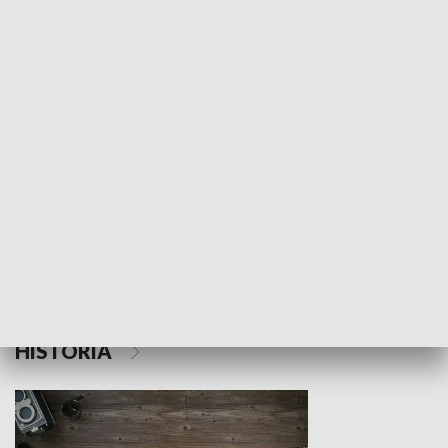
NAUKA I EDUKACJA
Z indeksem w ręku
Droga po suk
HISTORIA