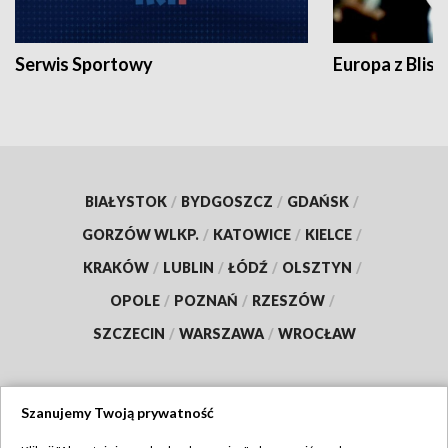
Serwis Sportowy
Europa z Blisk
BIAŁYSTOK
/
BYDGOSZCZ
/
GDAŃSK
/
GORZÓW WLKP.
/
KATOWICE
/
KIELCE
/
KRAKÓW
/
LUBLIN
/
ŁÓDŹ
/
OLSZTYN
/
OPOLE
/
POZNAŃ
/
RZESZÓW
/
SZCZECIN
/
WARSZAWA
/
WROCŁAW
Szanujemy Twoją prywatność
Dołącz do nas: