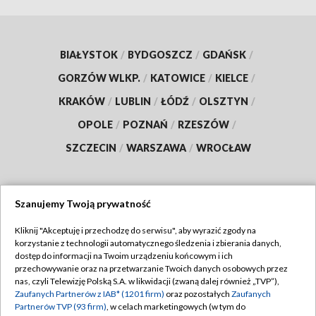
BIAŁYSTOK
/
BYDGOSZCZ
/
GDAŃSK
/
GORZÓW WLKP.
/
KATOWICE
/
KIELCE
/
KRAKÓW
/
LUBLIN
/
ŁÓDŹ
/
OLSZTYN
/
OPOLE
/
POZNAŃ
/
RZESZÓW
/
SZCZECIN
/
WARSZAWA
/
WROCŁAW
Szanujemy Twoją prywatność
Dołącz do nas:
Kliknij "Akceptuję i przechodzę do serwisu", aby wyrazić zgody na
korzystanie z technologii automatycznego śledzenia i zbierania danych,
TVP
dostęp do informacji na Twoim urządzeniu końcowym i ich
Abonament TVP
przechowywanie oraz na przetwarzanie Twoich danych osobowych przez
Regulamin TVP
nas, czyli Telewizję Polską S.A. w likwidacji (zwaną dalej również „TVP”),
Emisja w TVP
Polityka prywatności
Zaufanych Partnerów z IAB* (1201 firm)
oraz pozostałych
Zaufanych
Partnerów TVP (93 firm)
, w celach marketingowych (w tym do
Centrum informacji TVP