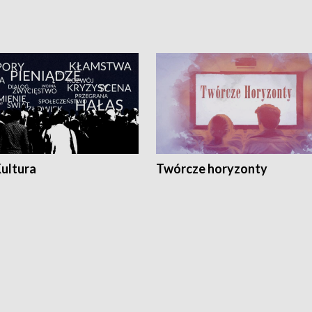
Kultura
Twórcze horyzonty