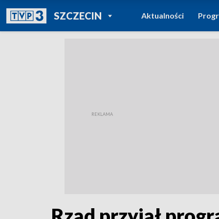
POWRÓT DO
SZCZECIN
Aktualności
Prog
TVP REGIONY
Rząd przyjął progr