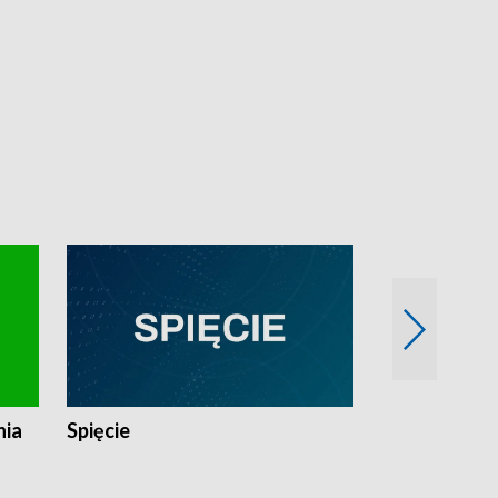
nia
Spięcie
Niedziałkow