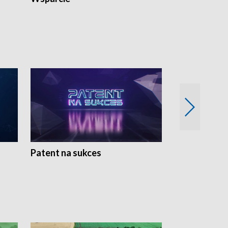
Patent na sukces
Rolnictwo w 