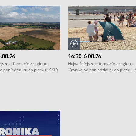
5.08.26
16:30, 6.08.26
jsze informacje z regionu.
Najważniejsze informacje z regionu.
d poniedziałku do piątku 15:30
Kronika od poniedziałku do piątku 1
16:30 (+ rozmowa), 18:30, 21:30.
(flesz), 16:30 (+ rozmowa), 18:30, 21
y i święta 15:30 i 16:30
W weekendy i święta 15:30 i 16:30
8:30 i 21:30. Dziennikarze czekają
(flesz), 18:30 i 21:30. Dziennikarze c
a zgłoszenia: Szczecin - tel. 91-
na Państwa zgłoszenia: Szczecin - te
0, Koszalin - tel. 94-34-50-054,
4 8-10-400, Koszalin - tel. 94-34-50
ronika@tvp.pl.
e-mail: kronika@tvp.pl.