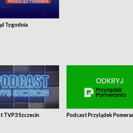
ąd Tygodnia
t TVP3 Szczecin
Podcast Przylądek Pomera