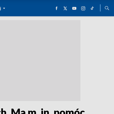
j
h. Ma m. in. pomóc