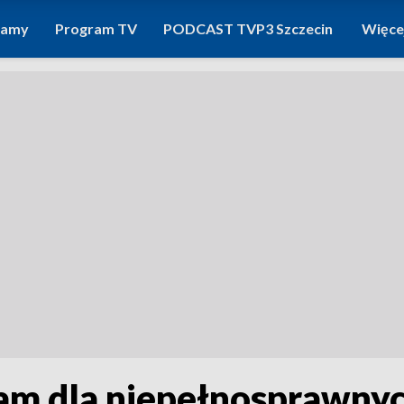
ramy
Program TV
PODCAST TVP3 Szczecin
Więce
am dla niepełnosprawnyc