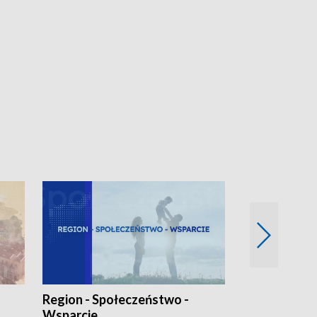
Region - Społeczeństwo -
Bez Barier
Wsparcie